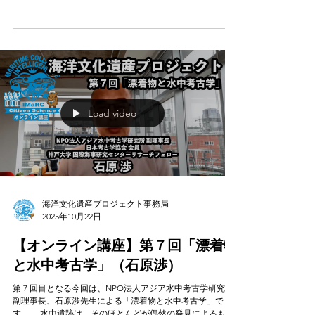
第８回目となる今回は、追手門学院大学法学部 教授、道谷
卓先生による「菅原道真と綱敷天満神社」です。今回は、
海洋文化遺産プロジェクトがある神戸大学深江キャンパス
のお膝元である、神戸深江生活文化史料館の副館長でもあ
る道谷先生が、地元にある「綱敷天満神」から学問の神様
として有名な「菅原道真」との関係、神社に残る「菅公船
繋ぎの松」から海との関係を紐解きます。
Load video
海洋文化遺産プロジェクト事務局
2025年10月22日
【オンライン講座】第７回「漂着物