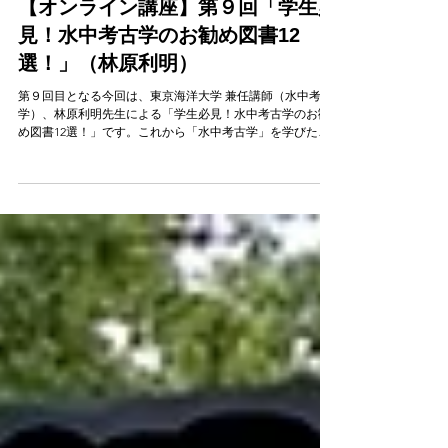
2025年11月25日
【オンライン講座】第９回「学生必
見！水中考古学のお勧め図書12
選！」（林原利明）
第９回目となる今回は、東京海洋大学 兼任講師（水中考古
学）、林原利明先生による「学生必見！水中考古学のお勧
め図書12選！」です。これから「水中考古学」を学びたい
と思っている方、とくに中学生・高校生、そして大学で
「考古学」を勉強しており、「水中考古学」を研究課題と
したいと考えている学生の方に、参考となる本のうち、現
在入手可能なもの（購入できるもの，あるいは図書館等に
所蔵されているもの）を12冊厳選して紹介します。ぜひ、
読んでみてください。