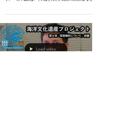
と水中考古学」（石原渉）
第７回目となる今回は、NPO法人アジア水中考古学研究所
副理事長、石原渉先生による「漂着物と水中考古学」で
す。 水中遺跡は、そのほとんどが偶然の発見によるもの
です。何故なら、それは普段、目につかない水面下に沈ん
でいるからです。しかし、その痕跡（こんせき）の一部
が、何らかの理由で遺跡から流失し、水辺へ打ち寄せられ
ることがあります。こうした漂着物からは、様々な情報を
読み取る事が出来、我々を水中遺跡へと誘う「道標（みち
しるべ）」となってくれます。さあ、皆さんの興味をひく
漂着物が、もう流れ着いているかもしれません。さっそく
水辺を歩いてみませんか？ 今回は、「漂着物と水中考古
学」として、長崎県・鷹島海底遺跡での調査中、海浜を歩
Load video
んでいたところ表採（ひょうさい）された鉄砲のお話や、
漂着した陶磁器片を例にとり、具体的な漂着物資料の分類
法や分析方法をお話します。そして、漂着場所の周辺地域
に残る古文書や伝承などを手掛かりに、漁業関係者などの
お話も聞き、沖合に眠る水中遺跡の存在を考えてみましょ
う。 ぜひご覧ください。
海洋文化遺産プロジェクト事務局
2025年10月1日
【オンライン講座】第６回「探査機