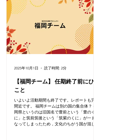
2025年10月1日
読了時間: 2分
【福岡チーム】 任期終了前にひと
こと
いよいよ活動期間も終了です。レポートも完成
間近です。 福岡チームは別の国の集合体？ 福
岡県というのは旧国名で豊前という「豊のく
に」と筑前筑後という「筑紫のくに」が一 緒に
なってしまったため，文化のちがう国が混じっ
ている側面があります。海についても豊前は瀬
戸内の豊前海に面していますが筑紫のくには玄