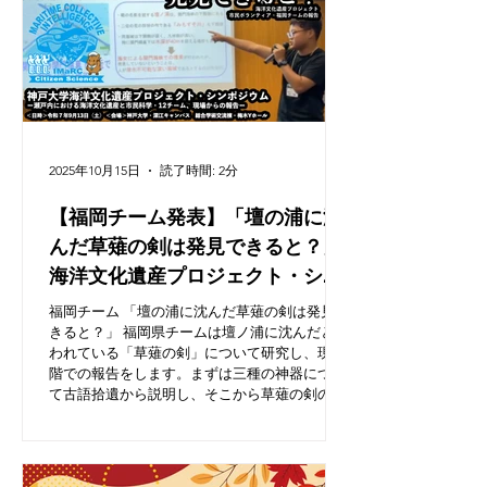
2025年10月15日
読了時間: 2分
【福岡チーム発表】「壇の浦に沈
んだ草薙の剣は発見できると？」
海洋文化遺産プロジェクト・シン
ポジウム アーカイブ（令和7年9
福岡チーム 「壇の浦に沈んだ草薙の剣は発見で
月13日開催）
きると？」 福岡県チームは壇ノ浦に沈んだと言
われている「草薙の剣」について研究し、現段
階での報告をします。まずは三種の神器につい
て古語拾遺から説明し、そこから草薙の剣の本
質を多々ある文献から探っていきます。