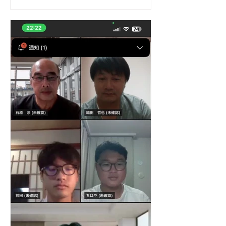
海とか有明海になります。 今回は豊前がテーマ
なのですが糸島！？ 今回は瀬戸内海ですので豊
前のくにの話です。しかしながら，メンバーは
私以外の4名は筑紫にゆかりのあるメンバーで
す。そのため当初は瀬戸内を離れたテーマも検
討しました。最終的に「壇の浦に沈んだ剣」に
テーマを絞ったのですが，意図せぬことで，筑
紫，それもメンバーの高校生2名がいる「糸
島」，それも二人が通う糸島高校の博物館の母
体となった原田大六先生にちなんだ話が繋がり
ました。