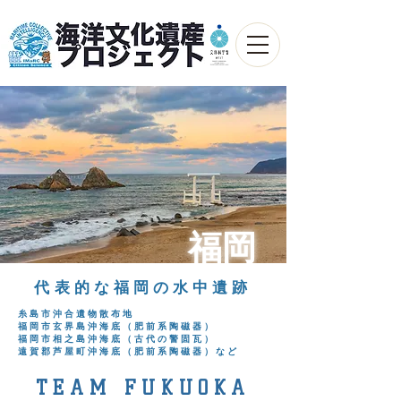
福岡
代表的な福岡の水中遺跡
糸島市沖合遺物散布地
福岡市玄界島沖海底（肥前系陶磁器）
福岡市相之島沖海底（古代の警固瓦）
遠賀郡芦屋町沖海底（肥前系陶磁器）など
TEAM FUKUOKA