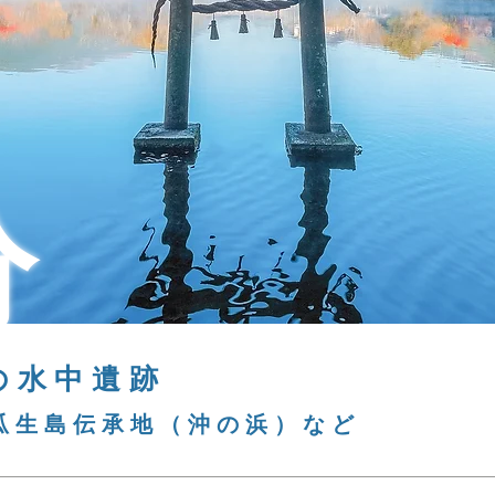
分
の水中遺跡
瓜生島伝承地（沖の浜）など