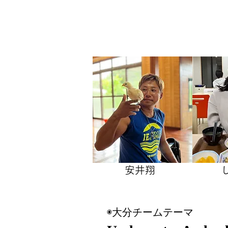
安井翔
​◉大分チームテーマ