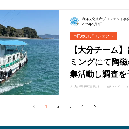
海洋文化遺産プロジェクト事
2025年5月3日
市民参加プロジェクト
【大分チーム】
ミングにて陶磁
集活動し調査を
ライン会議）
今後予定調整し、皆でビー
などの収集活動し調査をす
てしたい計画。 スピカさんは来月に専門の学芸員さんを
1
2
3
4
交えて研究される予定。 ③安井、しんかい、スピカ、こ
ふみ:ビーチコーミング品調査しまと
み、立花、しんかい:人間魚
プロペラ等の調査し、まと