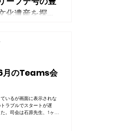
リーフデ号の豊
文化遺産を探
産プロジェク
e」（水中考古学への挑戦） ①別府
ム アーカイブ
ローチ（人間魚雷回天、空母
ト
3日開催）
は市民による水中考古学の最
）研究～海揚がり遺物と伝承
「漁師の網にかかった海揚が
った魚雷工場」「奈多海岸で
月のTeams会
の紅皿片考」等の演題でポス
した。大航海時代の日本を見
しているが画面に表示されな
伝承の歴史を通じて海洋文化
のトラブルでスタートが遅
考察します。
た。司会は石原先生、1ヶ月
究発表の時間あり）は9時集合