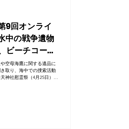
第9回オンライ
水中の戦争遺物
、ビーチコーミ
天や空母海鷹に関する遺品に
聞き取り、海中での捜索活動
天神社慰霊祭（4月25日）に
戸大学水中考古学大分県チー
やテレビ局の前で献花をし、
スで放送された。参列者やメ
の活動を知ってもらうことに