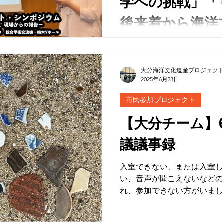
学への挑戦」「
後来着から海洋
る」海洋文化遺
大分チーム 「Underwater Archeology & Maritime
intelligence Challeng
ト・シンポジウ
湾に沈む戦争遺産へのアプ
大分海洋文化遺産プロジェク
2025年6月23日
（令和7年9月1
海鷹）②ビーチコーミング
適解か？③瓜生島（沖の浜
市民参加プロジェクト
の3テーマで口演。この他、
りプロペラ」「大分にもあ
【大分チーム】6
発見した“大阪新町お笹紅”
議議事録
ター発表する。 「リーフデ号の豊後来着から海洋文化遺
産を探る」 1600年に大分県来着のリーフデ号を起点に、
海と人との繋がりを考えま
入室できない、または入室
つめ、エラスムス像や地域
い、音声が聞こえないなど
遺産の価値と保存の意義を
れ、参加できない方がいまし
の研究進捗の報告はなし。 石原先生からの事務連絡 ・9
月13日のシンポジウム（研