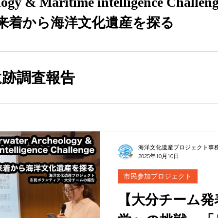
ogy & Maritime intelligence Challen
来着から海洋文化遺産を探る
遺跡調査報告
海洋文化遺産プロジェクト事
2025年10月10日
市民参加プロジェクト
【大分チーム発