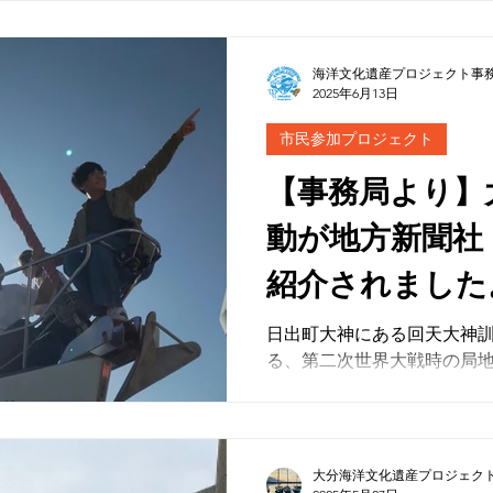
で点呼し、10時にスタート17時終了。 
食空いていないため各自で調達すること
マリーを作ること。周知の
海洋文化遺産プロジェクト事
もしれない。
2025年6月13日
市民参加プロジェクト
【事務局より】
動が地方新聞社
紹介されました
日出町大神にある回天大神
る、第二次世界大戦時の局
い）」のプロペラではない
形などから日本海軍の艦上
攻撃機「一式陸攻」と呼ば
判明した。
大分海洋文化遺産プロジェク