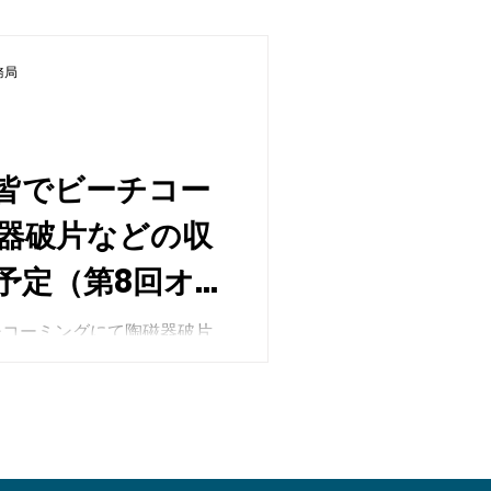
務局
皆でビーチコー
器破片などの収
予定（第8回オン
チコーミングにて陶磁器破片
る。海岸の清掃活動も合わせ
める。 安井、こふ
雷回天、空母海鷹、日出町の
める。