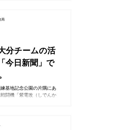
・お昼はその日学
。 ・8月までにサ
ためプログラムにも載せるか
務局
大分チームの活
「今日新聞」で
。
訓練基地記念公園の片隅にあ
地戦闘機「紫電改（しでんか
かと展示されていたものが、
攻撃機「天山」または、陸上
れる機体のプロペラであると
ト