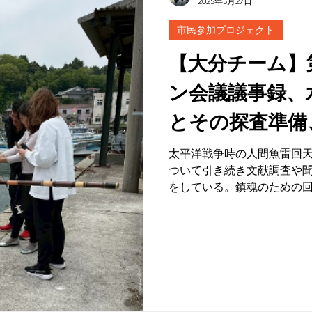
2025年5月27日
市民参加プロジェクト
【大分チーム】
ン会議議事録、
とその探査準備
ングetc...
太平洋戦争時の人間魚雷回
ついて引き続き文献調査や
をしている。鎮魂のための回
大分チーム4名が参加。「神
ム」として、多くの新聞社
その日の昼と夕方のニュー
ディア等、色々な人に我々
つながった。