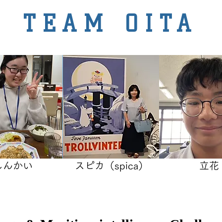
TEAM OITA
​しんかい
​スピカ（spica）
立花