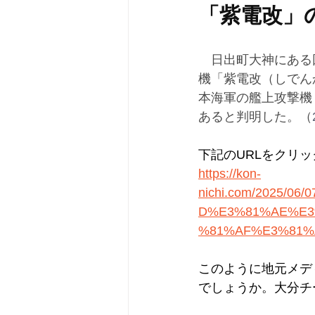
「紫電改」
　日出町大神にある
機「紫電改（しでん
本海軍の艦上攻撃機
あると判明した。（
下記のURLをクリ
https://kon-
nichi.com/2025
D%E3%81%AE%E3
%81%AF%E3%81%
このように地元メデ
でしょうか。大分チ