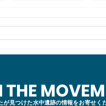
【幕末の海戦】セレンディピ
【幕
ティ～堤防の成り立ちを調べ
MT
に日帰りプチ現地調査～
えた
N THE MOVEM
たが見つけた水中遺跡の情報をお寄せく