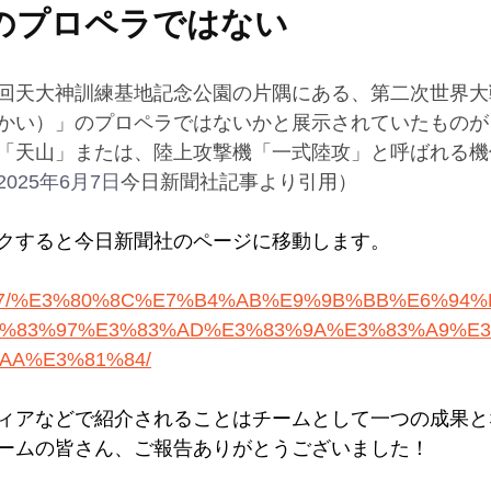
のプロペラではない
回天大神訓練基地記念公園の片隅にある、第二次世界大
かい）」のプロペラではないかと展示されていたものが
「天山」または、陸上攻撃機「一式陸攻」と呼ばれる機
2025年6月7日
今日新聞社記事より引用）
ックすると今日新聞社のページに移動します。
/06/07/%E3%80%8C%E7%B4%AB%E9%9B%BB%E6%94
%83%97%E3%83%AD%E3%83%9A%E3%83%A9%E3
AA%E3%81%84/
ィアなどで紹介されることはチームとして一つの成果と
ームの皆さん、ご報告ありがとうございました！