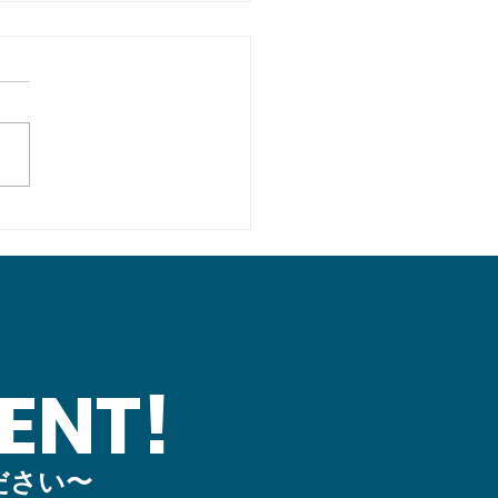
末の海戦】第４回定例
：チームの「土台」を整
回
ENT!
ださい〜