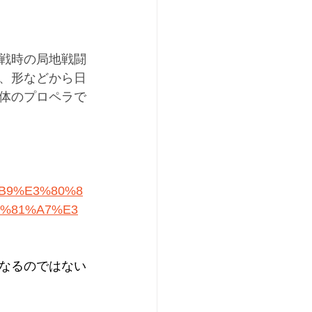
戦時の局地戦闘
、形などから日
体のプロペラで
%B9%E3%80%8
%81%A7%E3
なるのではない