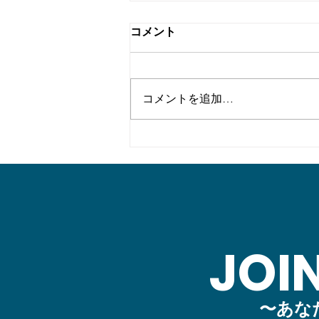
コメント
コメントを追加…
外からの来襲に備えた軍事施
設の研究─それらの遺構を探
る 調査成果 そのⅤ
JOI
〜あな