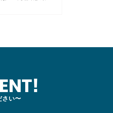
記念公園着の1時間コースで
cm、干潮時が44cmでした。
メンバー4人、先生１人で周
強い風が心地よく感じまし
ENT!
ださい〜