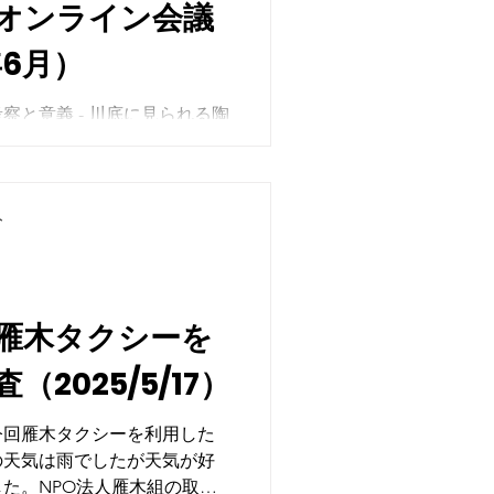
オンライン会議
年6月）
川底に見られる陶
よる遺物」の可能性が高く、
原爆の爆風で飛ば
積み荷による散布も想定さ
歴史的意義がある
ト
の摩耗状態や分布状況も参考
雁木タクシーを
2025/5/17）
今回雁木タクシーを利用した
の天気は雨でしたが天気が好
た。NPO法人雁木組の取組