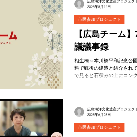
広島海洋文化遺産プロジェク
動を通じて、当たり前のも
2025年8月14日
ことを強く意識するように
きた雁木についても、他地
市民参加プロジェクト
のと知りました。そのよう
【広島チーム】
どのように継承していくか
ることであると思うため、
議議事録
思います。
相生橋～本川橋平和記念公
料で戦後の建造と紹介され
で見ると石積みの上にコン
っているだけという構造で
岸（平和公園側）の同じく
併せて撮影。
広島海洋文化遺産プロジェク
2025年6月25日
市民参加プロジェクト