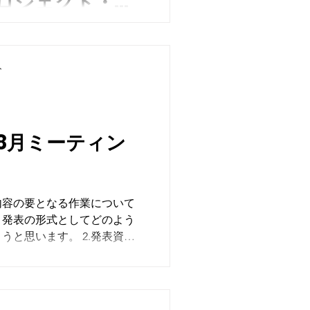
ロジェクト・シ
ーカイブ（令和7
」とうたわれた広島。原子爆
）
れ、戦後の復興努力によって
ト
、内中心部を流れる本川に何
記録することを試みた。
8月ミーティン
。発表の形式としてどのよう
ます。 2.発表資料
を最初に話すか、どこに重点
行いました。広島という個性
す。 これまでの活