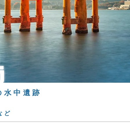
島
の水中遺跡
など