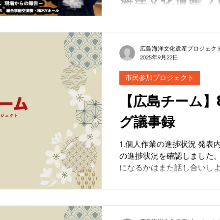
海洋文化遺産プ
ンポジウム ア
広島チーム 「広島市本川水域の構造物・遺物の調査」 市
内に7つの川が流れ「水の都
年9月13日開催
弾によって徹底的に破壊さ
広島海洋文化遺産プロジェク
2025年9月22日
地上は大きく姿を変えたが
が残されているのかを探り
市民参加プロジェクト
【広島チーム】
グ議事録
1.個人作業の進捗状況 発表内容の要となる作業について
の進捗状況を確認しました
になるかはまた話し合いしようと思い
の内容確認 煎茶が作成した発表資料の流れを、メンバー
とともに確認しました。何
を置くのか、様々な議論を
を伝えるような発表にしたいと思いま