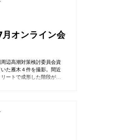
ト
のが当たり前ではないという
なりました。主な対象として
域の方々にとっては珍しいも
な地域のアイデンティティを
7月オンライン会
、地域の持続可能性にも通じ
この先も意識していきたいと
園周辺高潮対策検討委員会資
ていた雁木４件を撮影。間近
クリートで成形した階段が乗
あることがよく分かった。対
戦後に建造された雁木１件も
ト