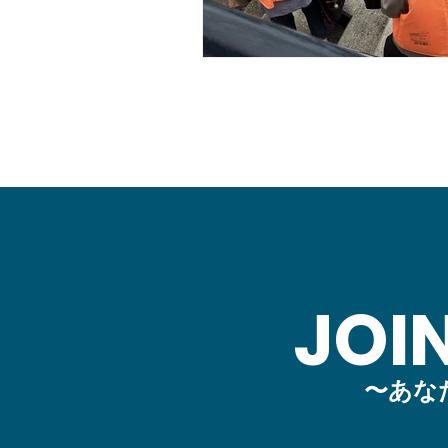
JOI
〜あな