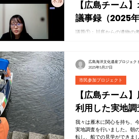
【広島チーム】
議事録（2025
議題①：川底からの遺物の考察と意義 - 
磁器などの断片は「原爆に
原位置を保っている点が重要である。 - 
された物や、当時の物流・
れ、遺物散布地としての意義がある。 - 
広島海洋文化遺産プロジェク
2025年5月27日
かどうかの判断には、物品
となる。
市民参加プロジェクト
【広島チーム】
利用した実地調査（
我々は雁木に関心を持ち、
実地調査を行いました。朝
転し、船での見学ができまし