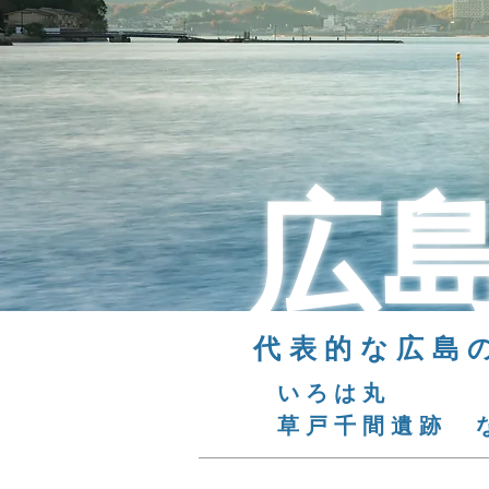
広
代表的な広島
いろは丸
草戸千間遺跡 