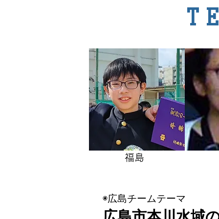
T
福島
◉広島チームテーマ
広島市本川水域