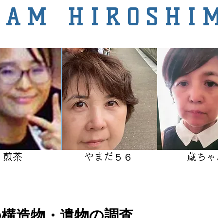
EAM HIROSHI
​煎茶
やまだ５６
蔵ちゃ
の構造物・遺物の調査