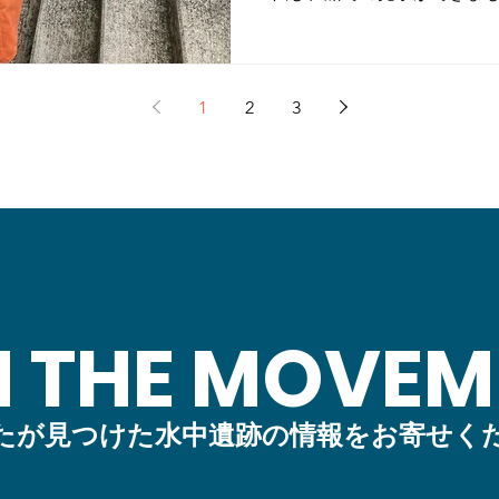
です。今回は広島駅発、平和
した。川の状態は満潮が278
船長１人、ガイドさん１人、
遊しました。気温が高く、
1
2
3
た。
N THE MOVEM
たが見つけた水中遺跡の情報をお寄せく