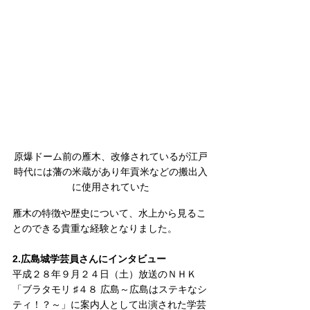
原爆ドーム前の雁木、改修されているが江戸
時代には藩の米蔵があり年貢米などの搬出入
に使用されていた
雁木の特徴や歴史について、水上から見るこ
とのできる貴重な経験となりました。
2.広島城学芸員さんにインタビュー
平成２８年９月２４日（土）放送のＮＨＫ
「ブラタモリ ♯４８ 広島～広島はステキなシ
ティ！？～」に案内人として出演された学芸