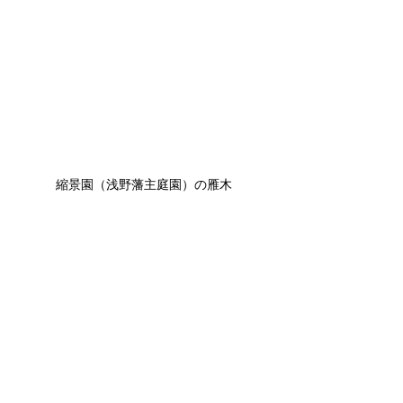
縮景園（浅野藩主庭園）の雁木