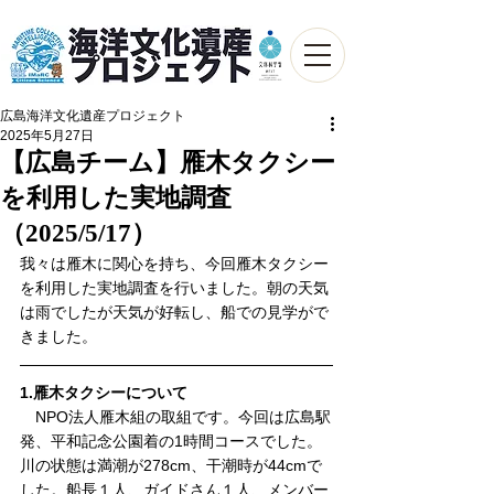
広島海洋文化遺産プロジェクト
2025年5月27日
【広島チーム】雁木タクシー
を利用した実地調査
（2025/5/17）
我々は雁木に関心を持ち、今回雁木タクシー
を利用した実地調査を行いました。朝の天気
は雨でしたが天気が好転し、船での見学がで
きました。
1.雁木タクシーについて
　NPO法人雁木組の取組です。今回は広島駅
発、平和記念公園着の1時間コースでした。
川の状態は満潮が278cm、干潮時が44cmで
した。船長１人、ガイドさん１人、メンバー