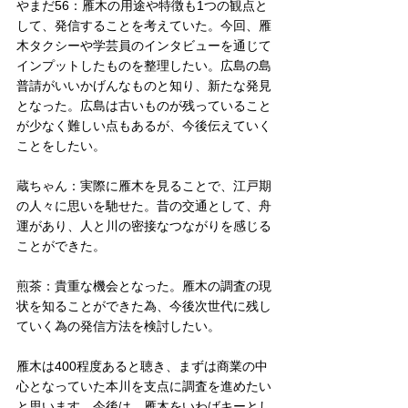
やまだ56：雁木の用途や特徴も1つの観点と
して、発信することを考えていた。今回、雁
木タクシーや学芸員のインタビューを通じて
インプットしたものを整理したい。広島の島
普請がいいかげんなものと知り、新たな発見
となった。広島は古いものが残っていること
が少なく難しい点もあるが、今後伝えていく
ことをしたい。
蔵ちゃん：実際に雁木を見ることで、江戸期
の人々に思いを馳せた。昔の交通として、舟
運があり、人と川の密接なつながりを感じる
ことができた。
煎茶：貴重な機会となった。雁木の調査の現
状を知ることができた為、今後次世代に残し
ていく為の発信方法を検討したい。
雁木は400程度あると聴き、まずは商業の中
心となっていた本川を支点に調査を進めたい
と思います。今後は、雁木をいわばキーとし