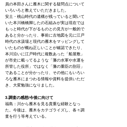
員の本田さんに雁木に関する疑問点について
いろいろと教えていただきました。
安土・桃山時代の遺構が残っていると聞いて
いた本川橋橋脚したの石組みが実は現在では
もっと時代が下がるものとの見方が一般的で
あると分かったり、事前に古地図を元に江戸
時代の水汲場と現代の雁木をマッピングして
いたものが概ね正しいことが確認できたり、
本川沿いに江戸時代に複数あった「船屋敷」
が市史に載ってるような「藩の水軍や水運を
所管した役所」ではなく「藩の重臣の別荘」
であることが分かったり、その他にもいろい
ろな雁木にまつわる情報や資料を提供いただ
き、大変勉強になりました。
3.調査の感想/今後に向けて
福島：川から雁木を見る貴重な経験となっ
た。今後は、雁木をカテゴライズし、各々調
査を行う等考えている。