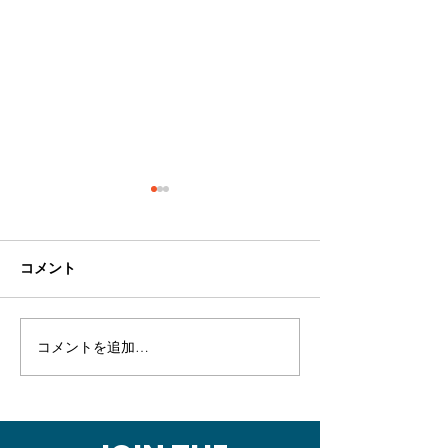
コメント
コメントを追加…
【岡山チーム発表】「島
【和歌山チーム
嶼部と干拓地に残る海洋
「和歌山と海で
文化遺産のリスト化」海
対外交渉」海洋
洋文化遺産プロジェク
プロジェクト・
ト・シンポジウム アーカ
ウム アーカイブ