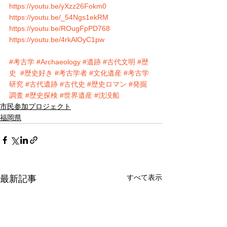
https://youtu.be/yXzz26Fokm0
https://youtu.be/_54Ngs1ekRM
https://youtu.be/ROugFpPD768
https://youtu.be/4rkAlOyC1pw
#考古学
#Archaeology
#遺跡
#古代文明
#歴
史
#歴史好き
#考古学者
#文化遺産
#考古学
研究
#古代遺跡
#古代史
#歴史ロマン
#発掘
調査
#歴史探検
#世界遺産
#沈没船
市民参加プロジェクト
福岡県
すべて表示
最新記事