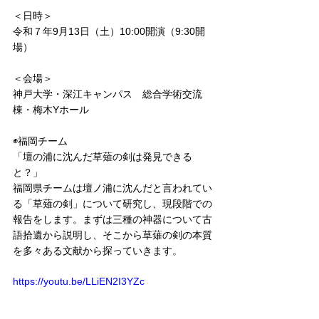
＜日時＞
令和７年9月13日（土）10:00開演（9:30開
場）
＜会場＞
神戸大学・深江キャンパス　総合学術交流
棟・梅木Yホール
◉福岡チーム
「壇の浦に沈んだ草薙の剣は発見できる
と？」
福岡県チームは壇ノ浦に沈んだと言われてい
る「草薙の剣」について研究し、現段階での
報告をします。まずは三種の神器について古
語拾遺から説明し、そこから草薙の剣の本質
を多々ある文献から探っていきます。
https://youtu.be/LLiEN2I3YZc