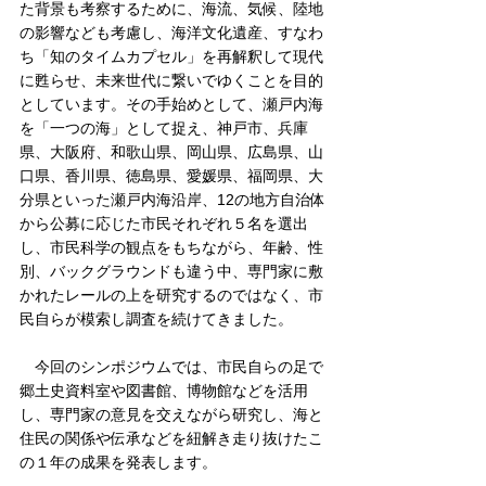
た背景も考察するために、海流、気候、陸地
の影響なども考慮し、海洋文化遺産、すなわ
ち「知のタイムカプセル」を再解釈して現代
に甦らせ、未来世代に繋いでゆくことを目的
としています。その手始めとして、瀬戸内海
を「一つの海」として捉え、神戸市、兵庫
県、大阪府、和歌山県、岡山県、広島県、山
口県、香川県、徳島県、愛媛県、福岡県、大
分県といった瀬戸内海沿岸、12の地方自治体
から公募に応じた市民それぞれ５名を選出
し、市民科学の観点をもちながら、年齢、性
別、バックグラウンドも違う中、専門家に敷
かれたレールの上を研究するのではなく、市
民自らが模索し調査を続けてきました。
　今回のシンポジウムでは、市民自らの足で
郷土史資料室や図書館、博物館などを活用
し、専門家の意見を交えながら研究し、海と
住民の関係や伝承などを紐解き走り抜けたこ
の１年の成果を発表します。