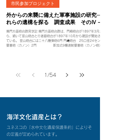
市民参加プロジェクト
外からの来襲に備えた軍事施設の研究─そ
れらの遺構を探る 調査成果 そのⅣ－2
鳴門方面砲台群見学記 鳴門方面砲台群は、門崎砲台が1897年3月か
ら、続いて笹山砲台と行者嶽砲台が1897年10月から建設が開始され
ている。 笹山砲台には二十八糎弾砲6門 門﨑砲台 25口径24センチ
要塞砲（カノン）2門 斯加式9糎速射要塞砲（カノン砲）2
門 行者嶽 制式26口径カノン砲（26口径24糎加農砲（24センチカノ
ン砲）） 計6門 柿ヶ原堡塁砲台 制式9糎要塞砲（カノン砲）4門、
三八式野砲6門、二十八糎弾砲6門 孫崎砲台 口径24センチ榴弾砲9門
これらの内、近年発掘調査によって明らかとなった門崎砲台以外はその
全容はあまりわかっていない。 門崎砲台に関する案内看板 （道の駅
うずしおに立てられている） 孫崎砲台 通路以外は急峻な崖状態で散
1
/
54
策を取りやめ 孫崎先端部分と灯台 海から孫崎を見る 門﨑から孫崎を望
む 海から門崎を望む 鳴門方面淡路側砲台分布図 笹山砲台は道路建設等
の影響か周囲にそれらしきものは見つけられなかった。 行者嶽砲台は
その施設すべてを終戦後に米軍によって爆破されたと言われている。
行者嶽砲台はいくつか見学記に写真
海洋文化遺産とは？
ユネスコの「水中文化遺産保護条約」によりそ
の定義が定められています。