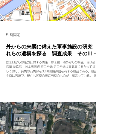
5 時間前
外からの来襲に備えた軍事施設の研究─そ
れらの遺構を探る 調査成果 そのⅢ－2
欧米ロからの圧力に対する防衛 幕末編 海外からの脅威 第3波 淡路
島編 淡路島 洲本市周辺 矩口台場 矩口台場は東北東に向かって海に面
しており、鈍角の凸角部を3ヵ所砲座6個を有する砲台である。砲台部
全面は石垣で、現在も民家の裏に当時のものが一部残っている。 参考
文献（角田誠 2018 「淡路島における幕末海防築城」『幕末の大阪
湾と台場』戎光祥出版） 参考文献（角田誠 2018 「淡路島におけ
る幕末海防築城」『幕末の大阪湾と台場』戎光祥出版） 国土地理院航
空写真 矩口台場 「洲本御城下町絵図」より 参考文献（角田
誠 2018 「淡路島における幕末海防築城」『幕末の大阪湾と台場』
戎光祥出版） 高崎台場 高崎台場は南北370ｍ、東西100ｍの規模であ
る。後世の改変により中心部分は失われているが、北端部に残存する火
薬庫の石垣と、外周の南部分残存する稜堡式築城砲特有の凸角部のある
屈曲した石垣が確認できる。 参考文献（角田誠 2018 「淡路島に
おける幕末海防築城」『幕末の大阪湾と台場』戎光祥出版） 高崎台場
位置図 兵庫県教育委員会 2013『兵庫県の