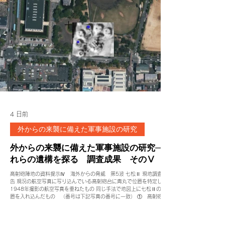
4 日前
外からの来襲に備えた軍事施設の研究
外からの来襲に備えた軍事施設の研究─そ
れらの遺構を探る 調査成果 そのⅤ
高射砲陣地の資料提示Ⅳ 海外からの脅威 第5波 七松Ⅱ 現地調査報
告 現況の航空写真に写り込んでいる高射砲台に青丸で位置を特定し
1948年撮影の航空写真を重ねたもの 同じ手法で地図上に七松Ⅱの位
置を入れ込んだもの （番号は下記写真の番号に一致） ① 高射砲砲
台 円錐形の基礎（現存）高さ3ｍを超える ① 砲床の突起部 ② 高
射砲砲台 円錐形の基礎（現存） 円錐形台座上部 （突起部はライオ
ン像の下に埋め込まれている？） 継ぎ目より上部は戦後に付け足され