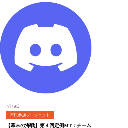
ンディピティだ。と。 サイエンス分野では、一番有名なのはペニシリ
ンの発見じゃないでしょうか。 宇宙マイクロ波背景放射とか、白川先
生のプラスチックとかもそうだろう。 全然、関係ないようなことで
も、 深い洞察眼をもって過ごしていれば、 見えないものも見えること
もある。 このセレンディピティの事例を胸に抱えて、 バタやんがどう
しても「堤防の成り立ちが知りたい！」っていうから、 わざわざ仕事
を休んで、 マツさんと二人で調べに行ってきました。 由岐漁港の管理
台帳を調査 まず阿波沖海戦の会場となった由岐町の上
7月19日
市民参加プロジェクト
【幕末の海戦】第４回定例MT：チームの