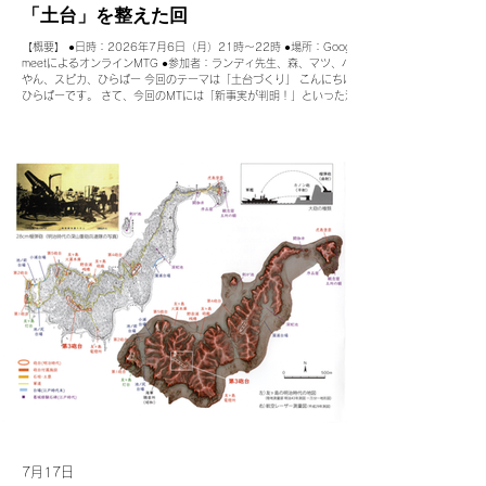
「土台」を整えた回
【概要】 ●日時：2026年7月6日（月）21時～22時 ●場所：Google
meetによるオンラインMTG ●参加者：ランディ先生、森、マツ、バタ
やん、スピカ、ひらぱー 今回のテーマは「土台づくり」 こんにちは、
ひらぱーです。 さて、今回のMTには「新事実が判明！」といった派手
な報告はありません。 事務的な内容ではありますが、議論の場が散ら
かっていないか・記録がちゃんと残る場所にあるか・書いた記事が滞り
なく世に出せるか。 今回はチーム運営や運用に焦点を当てた回でし
た。 ①ブログについて： ブログの仕様が変わったため、合わせてチー
ムでの運用ルールも変わりました。 【これまで】 市民メンバーが投稿
→ 事務局がチェック → 公開 【これから】 記事をチームに共有 → 市
民メンバー2名以上＋ランディ先生のOK → 投稿 事務局チェックがなく
なった分、私たち市民チーム自身が記事の品質に責任を持つかたちにな
りました。 一方で、LINEでの共有だと記事が埋もれてしまいかねな
い。実務的には「レビューしてくれる人がなかなか捕まらず、記事が出
せない」という
7月17日