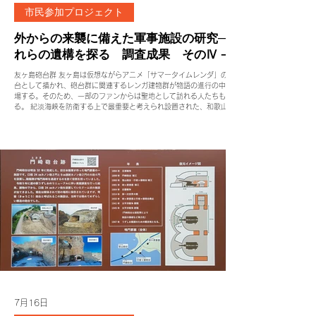
市民参加プロジェクト
外からの来襲に備えた軍事施設の研究─そ
れらの遺構を探る 調査成果 そのⅣ－3
友ヶ島砲台群 友ヶ島は仮想ながらアニメ「サマータイムレンダ」の舞
台として描かれ、砲台群に関連するレンガ建物群が物語の進行の中で登
場する。そのため、一部のファンからは聖地として訪れる人たちもい
る。 紀淡海峡を防衛する上で最重要と考えられ設置された、和歌山側
の深山砲台、加太砲台、淡路島側の生石山砲台、成山砲台、由良砲台、
そしてその中間にある友ヶ島砲台で防衛の要とされた。 今回は和歌山
市の調査成果から友ヶ島砲台群について記載する。 友ヶ島砲台群位置
図 （和歌山市文化振興課 2024「明治時代の友ヶ島砲台」『和歌山
市埋蔵文化財発掘調査情報』2024 由良要塞（紀淡海峡側）リスト
（和歌山市文化振興課 2024「明治時代の友ヶ島砲台」『和歌山市埋
蔵文化財発掘調査情報』2024 富永里菜 2025 「明治時代の友ヶ島
砲台」考古学研究会関西例会発表資料 （和歌山市文化振興課） 富永
里菜 2025 「明治時代の友ヶ島砲台」考古学研究会関西例会発表資
料 （和歌山市文化振興課） 富永里菜 2025 「明治時代の友ヶ島
砲台」考古学研究会関西例会発表資料 （和歌山市文化
7月16日