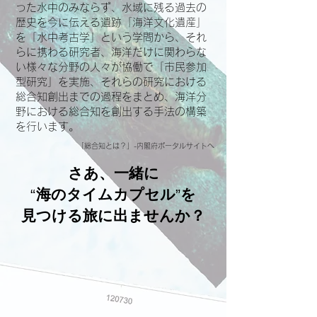
った水中のみならず、水域に残る過去の
歴史を今に伝える遺跡
「海洋文化遺産」
を「水中考古学」という学問から、それ
らに携わる研究者、海洋だけに関わらな
い様々な分野の人々が協働で「市民参加
型研究」を実施、それらの研究における
総合知創出までの過程をまとめ、海洋分
野における総合知を創出する手法の構築
を行います。
​「
総合知とは？
」-内閣府ポータルサイトへ
さあ、一緒に
海のタイムカプセル
を
“
”
見つける旅に出ませんか？