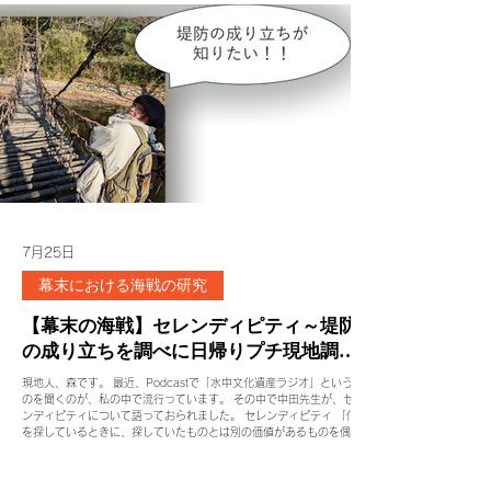
たもの その上にライオン像が設置された。 まとめ 阪神間で高射砲陣
地が現存するのは神戸市の1例と尼崎市の七松Ⅱのみ 貴重な戦争遺跡
の資料といえる。 1942年の航空写真に写っている高射砲陣地もある
が、七松Ⅱは1942年の航空写真では確認できない。『戦史叢書本土防
空作戦』中部高射砲集団阪神要地防空配備要図によれば、1944年12
月～1945年1月の期間には設置が確認できるものである。 愛知県等で
現存する高射砲台との比較も鑑みれば、高射砲台としては新しい部類と
推測できる。 ©2026 All rights
7月25日
幕末における海戦の研究
【幕末の海戦】セレンディピティ～堤防
の成り立ちを調べに日帰りプチ現地調査
～
現地人、森です。 最近、Podcastで「水中文化遺産ラジオ」というも
のを聞くのが、私の中で流行っています。 その中で中田先生が、セレ
ンディピティについて語っておられました。 セレンディピティ 「何か
を探しているときに、探していたものとは別の価値があるものを偶然発
見すること」 ある宣教師がカンボジアに行ったときに、腰を下ろした
らそこに石像があった。 これが後のアンコールワットである、と。 見
つけようと思って見つけてない。そんな中で発見がある。 それがセレ