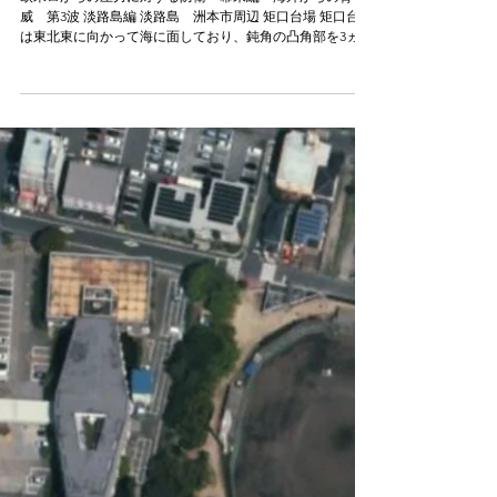
究─それらの遺構を探る 調査成
果 そのⅢ－2
欧米ロからの圧力に対する防衛 幕末編 海外からの脅
威 第3波 淡路島編 淡路島 洲本市周辺 矩口台場 矩口台場
は東北東に向かって海に面しており、鈍角の凸角部を3ヵ所
砲座6個を有する砲台である。砲台部全面は石垣で、現在も
民家の裏に当時のものが一部残っている。 参考文献（角田
誠 2018 「淡路島における幕末海防築城」『幕末の大阪
湾と台場』戎光祥出版） 参考文献（角田誠 2018 「淡路
島における幕末海防築城」『幕末の大阪湾と台場』戎光祥
出版） 国土地理院航空写真 矩口台場 「洲本御城下町絵
図」より 参考文献（角田誠 2018 「淡路島にお
ける幕末海防築城」『幕末の大阪湾と台場』戎光祥出版）
高崎台場 高崎台場は南北370ｍ、東西100ｍの規模である。
後世の改変により中心部分は失われているが、北端部に残
存する火薬庫の石垣と、外周の南部分残存する稜堡式築城
砲特有の凸角部のある屈曲した石垣が確認できる。 参考文
献（角田誠 2018 「淡路島における幕末海防築城」『幕
末の大阪湾と台場』戎光祥出版） 高崎台場位置図 兵庫県教
育委員会 2013『兵庫県の