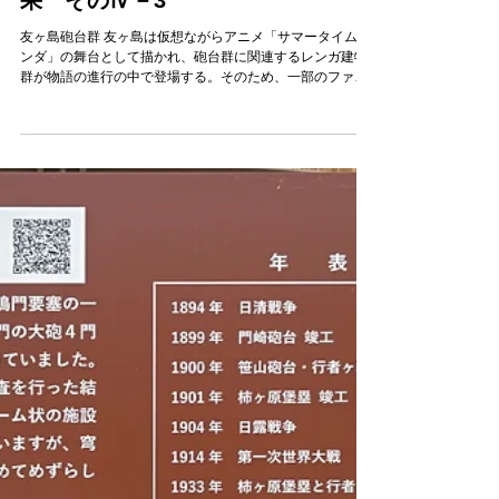
軍事施設チーム
7月17日
外からの来襲に備えた軍事施設の研
究─それらの遺構を探る 調査成
果 そのⅣ－3
友ヶ島砲台群 友ヶ島は仮想ながらアニメ「サマータイムレ
ンダ」の舞台として描かれ、砲台群に関連するレンガ建物
群が物語の進行の中で登場する。そのため、一部のファン
からは聖地として訪れる人たちもいる。 紀淡海峡を防衛す
る上で最重要と考えられ設置された、和歌山側の深山砲
台、加太砲台、淡路島側の生石山砲台、成山砲台、由良砲
台、そしてその中間にある友ヶ島砲台で防衛の要とされ
た。 今回は和歌山市の調査成果から友ヶ島砲台群について
記載する。 友ヶ島砲台群位置図 （和歌山市文化振興課
2024「明治時代の友ヶ島砲台」『和歌山市埋蔵文化財発掘
調査情報』2024 由良要塞（紀淡海峡側）リスト （和歌山
市文化振興課 2024「明治時代の友ヶ島砲台」『和歌山市
埋蔵文化財発掘調査情報』2024 富永里菜 2025 「明治時
代の友ヶ島砲台」考古学研究会関西例会発表資料 （和歌