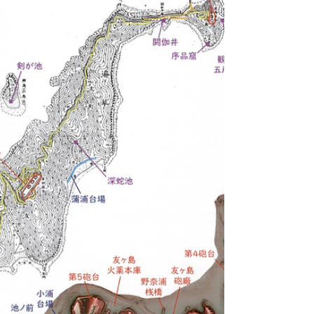
じ手法で地図上に七松Ⅱの位置を入れ込んだもの （番号
は下記写真の番号に一致） ① 高射砲砲台 円錐形の基礎
（現存）高さ3ｍを超える ① 砲床の突起部 ② 高射砲砲
台 円錐形の基礎（現存） 円錐形台座上部 （突起部はラ
イオン像の下に埋め込まれている？） 継ぎ目より上部は戦
後に付け足されたもの その上にライオン像が設置され
た。 まとめ 阪神間で高射砲陣地が現存するのは神戸市の1
例と尼崎市の七松Ⅱのみ 貴重な戦争遺跡の資料といえ
る。 1942年の航空写真に写っている高射砲陣地もあるが、
七松Ⅱは1942年の航空写真では確認できない。『戦史叢書
本土防空作戦』中部高射砲集団阪神要地防空配備要図によ
れば、1944年12月～1945年1月の期間には設置が確認できる
ものである。 愛知県等で現存する高射砲台との比較も鑑み
れば、高射砲台としては新しい部類と推測できる。
©2026 All rights