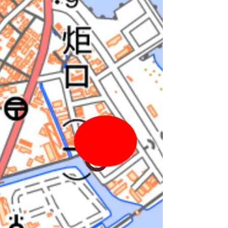
「神戸市立中央図書館蔵 『明治初期神戸付近写真帖』」
和田岬砲台 和田岬砲台は勝安房の命により佐藤与之助が設
計し、地元の嘉納次郞作が請け負って造られた。1863年