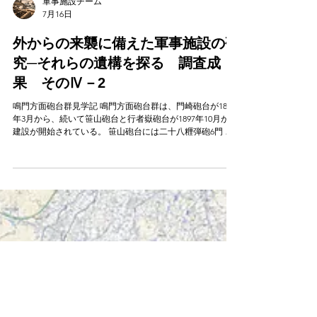
軍事施設チーム
7月16日
外からの来襲に備えた軍事施設の研
究─それらの遺構を探る 調査成
果 そのⅣ－2
鳴門方面砲台群見学記 鳴門方面砲台群は、門崎砲台が1897
年3月から、続いて笹山砲台と行者嶽砲台が1897年10月から
建設が開始されている。 笹山砲台には二十八糎弾砲6門 門
﨑砲台 25口径24センチ要塞砲（カノン）2門
斯加式9糎速射要塞砲（カノン砲）2門 行者嶽 制式26口径