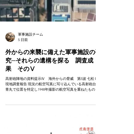
軍事施設チーム
5 日前
外からの来襲に備えた軍事施設の研
究─それらの遺構を探る 調査成
果 そのⅤ
高射砲陣地の資料提示Ⅳ 海外からの脅威 第5波 七松Ⅱ
現地調査報告 現況の航空写真に写り込んでいる高射砲台に
青丸で位置を特定し1948年撮影の航空写真を重ねたもの 同