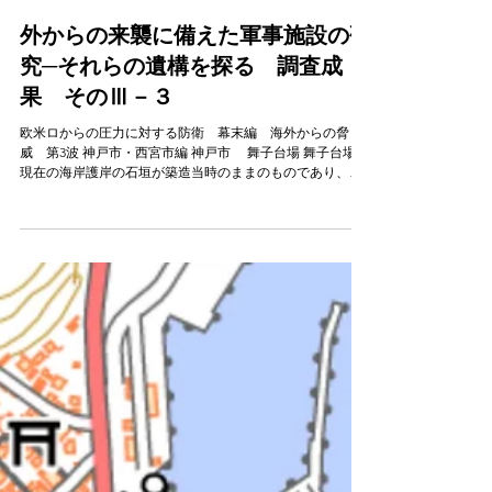
軍事施設チーム
21 時間前
外からの来襲に備えた軍事施設の研
究─それらの遺構を探る 調査成
果 そのⅢ－３
欧米ロからの圧力に対する防衛 幕末編 海外からの脅
威 第3波 神戸市・西宮市編 神戸市 舞子台場 舞子台場は
現在の海岸護岸の石垣が築造当時のままのものであり、台
場の石垣も良好な状態を保っている。東西７０m、幅６～
１０ｍで石垣が巡っている。 上層部には全面に砲門１５ヵ
所や背面には出入り口となるアーチ状の門が５～７あった
ようで、築造当時の高さは海岸から約10ｍあったと推測さ
れる。 舞子台場位置図（国土地理院） 舞子台場全
景 （兵庫県教
育委員会 2013『兵庫県の台場・砲台』） 舞子台場東端背
面石垣 （兵庫県教育委員会
2013『兵庫県の台場・砲台』） 舞子台場平面
図 神戸市教育
委員会 2006 『』舞子砲台跡第1～4次 発掘調査報告書
舞子台
場