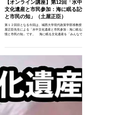
海洋文化遺産プロジェクト事務局
2月15日
【オンライン講座】第12回「水中
文化遺産と市民参加：海に眠る記憶
と市民の知」（土屋正臣）
第１２回目となる今回は、城西大学現代政策学部准教授 土
屋正臣先生による「水中文化遺産と市民参加：海に眠る記
憶と市民の知」です。 海に眠る文化遺産を「みんなで守
り、学び、未来へつなぐ」市民参加の可能性を紹介しま
す。長野・野尻湖での市民主体の発掘調査、長崎・鷹島神
崎遺跡でのインターネット募金による碇の引き上げ、東京
湾・第一海堡での高校生たちの調査活動という3つの実例を
通じて、専門家だけでなく、在野の研究者や一般市民の関
心と行動が、新たな発見を生み、地域の誇りとなり、持続
的な保護の仕組みを創り出すプロセスを、写真や図解とと
もにわかりやすく解説します。海の魅力と市民の力を感じ
ていただける内容です。