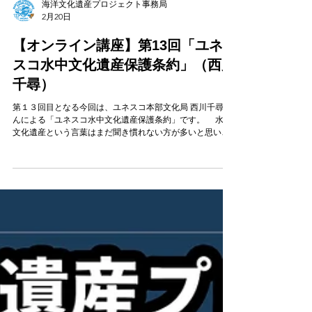
海洋文化遺産プロジェクト事務局
2月20日
【オンライン講座】第13回「ユネ
スコ水中文化遺産保護条約」（西川
千尋）
第１３回目となる今回は、ユネスコ本部文化局 西川千尋さ
んによる「ユネスコ水中文化遺産保護条約」です。 水中
文化遺産という言葉はまだ聞き慣れない方が多いと思いま
すが、これは水中に眠る、失われた町や沈没船、そして古
代の遺物、遺跡などをさします。こうした水の中に隠れ
た、新しい歴史的発見を握る鍵、というものが「水中文化
遺産」であり、それを守るために作られた国際的なルール
が2001年にユネスコで採択された「水中文化遺産保護条
約」です。まだアジアでは日本を含め締結している国は少
ないですが、条約は水中文化遺産保護の基本原則と 海に
眠る文化遺産を「みんなで守り、学び、未来へつなぐ」市
民参加の可能性を紹介します。長野・野尻湖での市民主体
の発掘調査、長崎・鷹島神崎遺跡でのインターネット募金
による碇の引き上げ、東京湾・第一海堡での高校生たちの
調査活動という3つの実例を通じて、専門家だけでなく、在