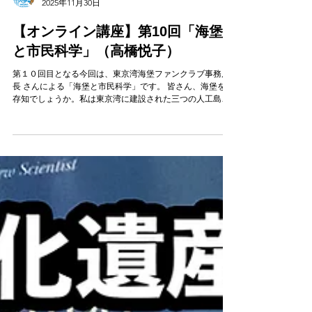
海洋文化遺産プロジェクト事務局
2025年11月30日
【オンライン講座】第10回「海堡
と市民科学」（高橋悦子）
第１０回目となる今回は、東京湾海堡ファンクラブ事務局
長 さんによる「海堡と市民科学」です。 皆さん、海堡をご
存知でしょうか。私は東京湾に建設された三つの人工島
（海堡）の歴史的意義を検証し、保護・活用を目指して25
年間活動してきました。軍事施設であった海堡は、機密保
持のためにあまり知られることもなく、戦後は戦争への反
省から保護・活用に取り組むことは難しい状況が続いてい
ました。その海堡が今、崩壊の危機にあります。海堡の建
設構想から現状を解説し、文化財の価値を決めるのは誰な
のかを事例でお話しします。