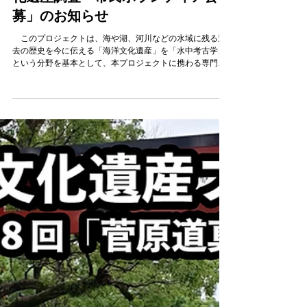
海洋文化遺産プロジェクト事務局
2025年11月4日
【事務局より】市民参加型の海洋文
化遺産調査「市民ボランティア公
募」のお知らせ
このプロジェクトは、海や湖、河川などの水域に残る過
去の歴史を今に伝える「海洋文化遺産」を「水中考古学」
という分野を基本として、本プロジェクトに携わる専門家
の意見を交えながら学際的研究として行います。プロジェ
クトは前半と後半に分かれており、前期は2024年８月〜
2025年９月までとなり、今回は後期の公募です。 後期
は、公募に応じて選出された市民が、「課題テーマ」に沿
った調査をし、その成果を発表します。また、その成果を
まとめていく過程を、関与した全ての人々による成果（＝
総合知）として記録し、インターネットやメディアを通じ
て周知。成果がどう創出されたかを明らかにしていきま
す。