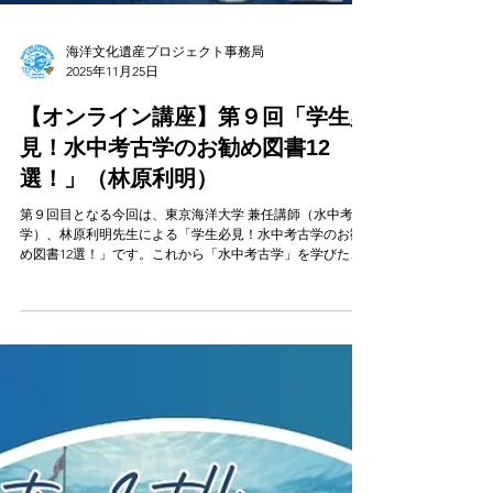
海洋文化遺産プロジェクト事務局
2025年11月25日
【オンライン講座】第９回「学生必
見！水中考古学のお勧め図書12
選！」（林原利明）
第９回目となる今回は、東京海洋大学 兼任講師（水中考古
学）、林原利明先生による「学生必見！水中考古学のお勧
め図書12選！」です。これから「水中考古学」を学びたい
と思っている方、とくに中学生・高校生、そして大学で
「考古学」を勉強しており、「水中考古学」を研究課題と
したいと考えている学生の方に、参考となる本のうち、現
在入手可能なもの（購入できるもの，あるいは図書館等に
所蔵されているもの）を12冊厳選して紹介します。ぜひ、
読んでみてください。