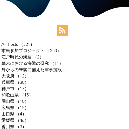
All Posts
（321）
321件の記事
市民参加プロジェクト
（250）
250件の記事
江戸時代の海運
（2）
2件の記事
幕末における海戦の研究
（11）
11件の記事
外からの来襲に備えた軍事施設の研究
（14）
14件の記事
大阪府
（12）
12件の記事
兵庫県
（30）
30件の記事
神戸市
（17）
17件の記事
和歌山県
（15）
15件の記事
岡山県
（10）
10件の記事
広島県
（15）
15件の記事
山口県
（4）
4件の記事
愛媛県
（46）
46件の記事
香川県
（3）
3件の記事