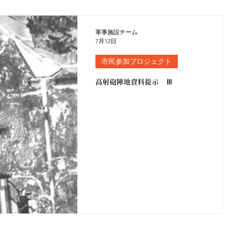
軍事施設チーム
7月12日
市民参加プロジェクト
高射砲陣地資料提示 Ⅲ