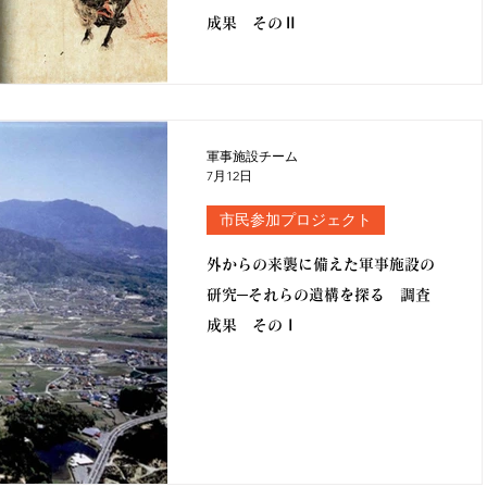
成果 そのⅡ
軍事施設チーム
7月12日
市民参加プロジェクト
外からの来襲に備えた軍事施設の
研究─それらの遺構を探る 調査
成果 そのⅠ