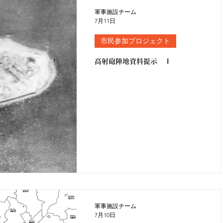
軍事施設チーム
7月11日
市民参加プロジェクト
高射砲陣地資料提示 Ⅰ
軍事施設チーム
7月10日