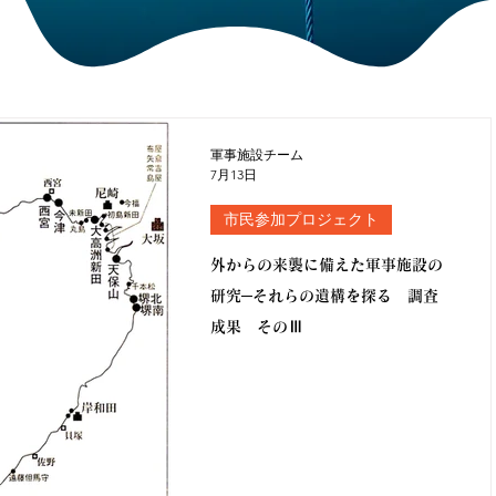
軍事施設チーム
7月13日
市民参加プロジェクト
外からの来襲に備えた軍事施設の
研究─それらの遺構を探る 調査
成果 そのⅢ