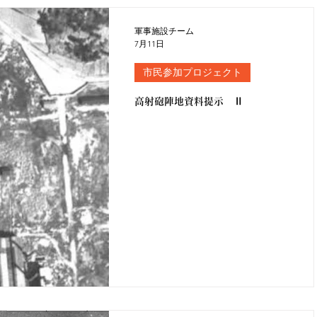
軍事施設チーム
7月11日
市民参加プロジェクト
高射砲陣地資料提示 Ⅱ