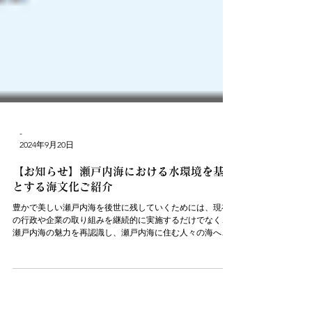
-
2024年9月20日
【お知らせ】瀬戸内海における水環境を基調
とする海文化ご紹介
豊かで美しい瀬戸内海を後世に残していくためには、現在
の行政や企業の取り組みを継続的に実施するだけでなく、
瀬戸内海の魅力を再認識し、瀬戸内海に住む人々の海への
関わりを取り戻し、高めるための普及啓発活動が強く求め
られています。 そのため、各地で実施されている従来の環
境教育や体験学習に