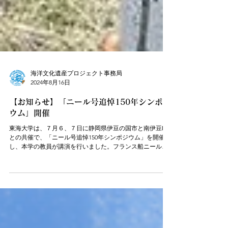
海洋文化遺産プロジェクト事務局
2024年8月16日
【お知らせ】「ニール号追悼150年シンポジ
ウム」開催
東海大学は、７月６、７日に静岡県伊豆の国市と南伊豆町
との共催で、「ニール号追悼150年シンポジウム」を開催
し、本学の教員が講演を行いました。フランス船ニール号
は1874年３月20日に、現在の南伊豆町入間沖で暴風雨によ
り座礁・沈没しました。