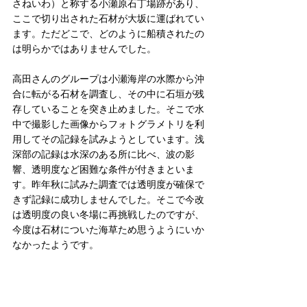
さねいわ）と称する小瀬原石丁場跡があり、
ここで切り出された石材が大坂に運ばれてい
ます。ただどこで、どのように船積されたの
は明らかではありませんでした。
高田さんのグループは小瀬海岸の水際から沖
合に転がる石材を調査し、その中に石垣が残
存していることを突き止めました。そこで水
中で撮影した画像からフォトグラメトリを利
用してその記録を試みようとしています。浅
深部の記録は水深のある所に比べ、波の影
響、透明度など困難な条件が付きまといま
す。昨年秋に試みた調査では透明度が確保で
きず記録に成功しませんでした。そこで今改
は透明度の良い冬場に再挑戦したのですが、
今度は石材についた海草ため思うようにいか
なかったようです。