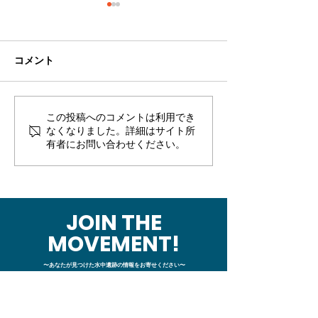
コメント
この投稿へのコメントは利用でき
【事務局より】新宮町合
【事務局より】
なくなりました。詳細はサイト所
併70周年記念事業「相島
典」海の未来を
有者にお問い合わせください。
海底遺跡シンポジウム」
行（中田達也）
開催
JOIN THE
MOVEMENT!
〜あなたが見つけた水中遺跡の情報をお寄せください〜