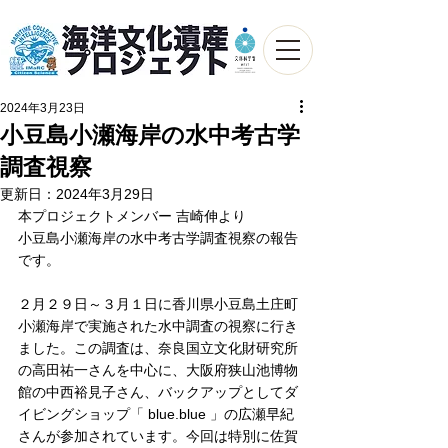
2024年3月23日
小豆島小瀬海岸の水中考古学
調査視察
更新日：
2024年3月29日
本プロジェクトメンバー 吉崎伸より
小豆島小瀬海岸の水中考古学調査視察の報告
です。
２月２９日～３月１日に香川県小豆島土庄町
小瀬海岸で実施された水中調査の視察に行き
ました。この調査は、奈良国立文化財研究所
の高田祐一さんを中心に、大阪府狭山池博物
館の中西裕見子さん、バックアップとしてダ
イビングショップ「 blue.blue 」の広瀬早紀
さんが参加されています。今回は特別に佐賀