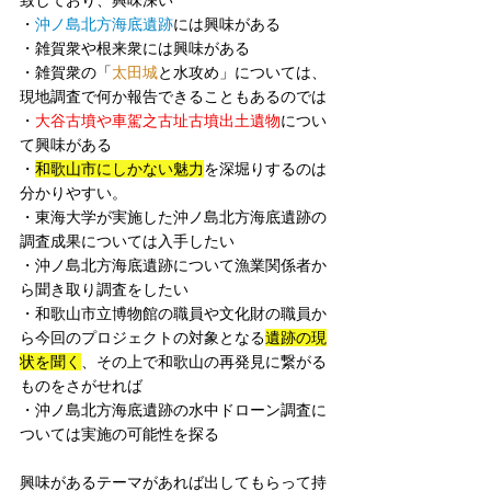
・
沖ノ島北方海底遺跡
には興味がある
・雑賀衆や根来衆には興味がある
・雑賀衆の「
太田城
と水攻め」については、
現地調査で何か報告できることもあるのでは
・
大谷古墳や車駕之古址古墳出土遺物
につい
て興味がある
・
和歌山市にしかない魅力
を深堀りするのは
分かりやすい。
・東海大学が実施した沖ノ島北方海底遺跡の
調査成果については入手したい
・沖ノ島北方海底遺跡について漁業関係者か
ら聞き取り調査をしたい
・和歌山市立博物館の職員や文化財の職員か
ら今回のプロジェクトの対象となる
遺跡の現
状を聞く
、その上で和歌山の再発見に繋がる
ものをさがせれば
・沖ノ島北方海底遺跡の水中ドローン調査に
ついては実施の可能性を探る
興味があるテーマがあれば出してもらって持