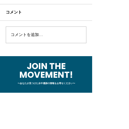
コメント
コメントを追加…
【幕末の海戦】セレンデ
【幕末の海戦】
ィピティ～堤防の成り立
例MT：チーム
ちを調べに日帰りプチ現
を整えた回
地調査～
JOIN THE
MOVEMENT!
〜あなたが見つけた水中遺跡の情報をお寄せください〜
サイト内コンテンツ
・
HOME
​
サイトトップページ
・
WHAT WE DO