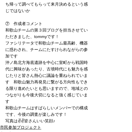
ち帰って調べてもらって来月決めるという感
じではないか
⑦　
作成者コメント
和歌山チームの第３回ブログを担当させてい
ただきました、tommyです！
ファシリテータで和歌山チーム最高齢、機器
に惑わされ、チームにたすけられながらの参
加です
沖ノ島北方海底遺跡を中心に室町から戦国時
代に興味があったり、古墳時代にも魅力を感
じたりと皆さん熱心に議論を重ねられていま
す　和歌山魅力再発見に繋がる方向性もでき
る限り進めたいとも思いますので、地域との
つながりも今後大切になると強く感じていま
す
和歌山チームはすばらしいメンバーでの構成
です、今後の調査が楽しみです！
写真は✌️✌️皆さんいい笑顔♪
市民参加プロジェクト