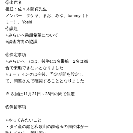
③出席者
担任：佐々木蘭貞先生
メンバー：タケヤ、まお、みゆ、tommy（ト
ミー）、Yoshi
④議題
⭐️みらいへ乗船希望について
⭐️調査方向の協議
⑤決定事項
⭐️みらいへ　には、後半に3名乗船　2名は都
合で乗船できないとなりました
⭐️ミーティングは今後、予定期間を設定し
て、調整さんで確認することとなりました
※ 次回は11月21日～28日の間で決定
⑥保留事項
⭐️やってみたいこと
・タイ産の鉛と和歌山の鉄砲玉の同位体が一
致しており、興味深い