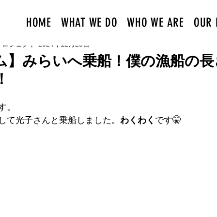
HOME
WHAT WE DO
WHO WE ARE
OUR 
プロジェクト
2024年12月25日
ム】みらいへ乗船！僕の漁船の長さ
！
す。
して光子さんと乗船しました。
わくわく
です🤫