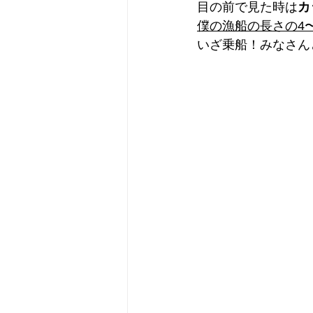
目の前で見た時は
カ
僕の漁船の長さの4
いざ乗船！みなさん