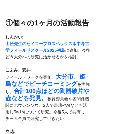
①個々の1ヶ月の活動報告
しんかい:
山舩先生のセイコープロスペックス水中考古
学フィールドスクール2025初島
に参加。今後
どう大分への研究に活かせるかを検討。
こふみ、安井
:
大分市、姫
フィールドワークを実施。
島などでビーチコーミング
を実施
合計100点ほどの陶器破片や
し、
壺などを発見。
教育委員会や各関係機
関にホウレンソウ。2人で書籍やAIなども活
用し5w1hについて研究。今後5人で共有し、
チーム全員で研究していきたい。
立花: