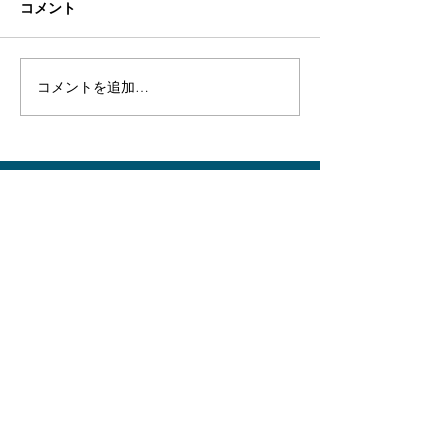
コメント
コメントを追加…
外からの来襲に備えた軍
外からの来襲に
事施設の研究─それらの遺
事施設の研究─
構を探る 調査成果 そ
構を探る 調査
のⅢ－2
のⅤ
JOIN THE
MOVEMENT!
〜あなたが見つけた水中遺跡の情報をお寄せください〜
サイト内コンテンツ
・
HOME
​
サイトトップページ
・
WHAT WE DO
私たちが目指すこと
・
W
HAT WE ARE