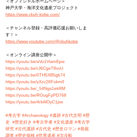
＜オフィシャルホームページ＞
神戸大学・海洋文化遺産プロジェクト
https://www.ckuh-kobe.com/
＜チャンネル登録・高評価応援お願いしま
す！＞
https://www.youtube.com/@ckuhkobe
＜オンライン講座公開中＞
https://youtu.be/aVu1ViamEpw
https://youtu.be/rJ6CgeT8xvU
https://youtu.be/0TH5XB5gb74
https://youtu.be/yXzz26Fokm0
https://youtu.be/_54Ngs1ekRM
https://youtu.be/ROugFpPD768
https://youtu.be/4rkAlOyC1pw
#考古学
#Archaeology
#遺跡
#古代文明
#歴
史
#歴史好き
#考古学者
#文化遺産
#考古学
研究
#古代遺跡
#古代史
#歴史ロマン
#発掘
調査
#歴史探検
#世界遺産
#沈没船