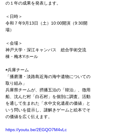
の１年の成果を発表します。
＜日時＞
令和７年9月13日（土）10:00開演（9:30開
場）
＜会場＞
神戸大学・深江キャンパス　総合学術交流
棟・梅木Yホール
◉兵庫チーム
「播磨灘・淡路島近海の海中遺物についての
取り組み」
兵庫県チームが、摂播五泊の「韓泊」、徴用
船、沈んだ村「白石村」を個別に調査。活動
を通して生まれた「水中文化遺産の価値」と
いう問いを提示し、謎解きゲームと絵本でそ
の価値を広く伝えます。
https://youtu.be/2EGQO7M4vLc