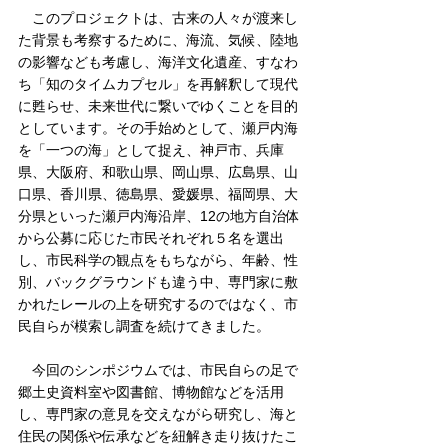
　このプロジェクトは、古来の人々が渡来し
た背景も考察するために、海流、気候、陸地
の影響なども考慮し、海洋文化遺産、すなわ
ち「知のタイムカプセル」を再解釈して現代
に甦らせ、未来世代に繋いでゆくことを目的
としています。その手始めとして、瀬戸内海
を「一つの海」として捉え、神戸市、兵庫
県、大阪府、和歌山県、岡山県、広島県、山
口県、香川県、徳島県、愛媛県、福岡県、大
分県といった瀬戸内海沿岸、12の地方自治体
から公募に応じた市民それぞれ５名を選出
し、市民科学の観点をもちながら、年齢、性
別、バックグラウンドも違う中、専門家に敷
かれたレールの上を研究するのではなく、市
民自らが模索し調査を続けてきました。
　今回のシンポジウムでは、市民自らの足で
郷土史資料室や図書館、博物館などを活用
し、専門家の意見を交えながら研究し、海と
住民の関係や伝承などを紐解き走り抜けたこ