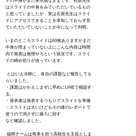
ドの中身がまだ未完成なままです。石原先生
はスライドの中身をみていただいているもの
と思っていましたが，実は石原先生はスライ
ドにアクセスできることを承知しておらず見
ていただいていないことが今になって判明。
いまのところスライドは60枚ありますがまだ
中身が埋まっていない上にこんな内容は時間
内で発表は無理やろという状況です。スライ
ドの締め切りが迫っています。
 とはいえ冷静に，各自の課題など報告しても
らいました。
・課題はかかえこまずに早めにLINEで相談す
る。
・発表者は発表するつもりでスライドを準備
・スライドは大いけどもその後のレポートで
使うので消さずに後ろに回す
など確認しました。
 福岡チームは将来を担う高校生を主役としま