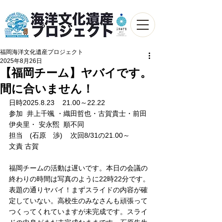
福岡海洋文化遺産プロジェクト
2025年8月26日
【福岡チーム】ヤバイです。
間に合いません！
日時2025.8.23    21.00～22.22
参加  井上千颯 ・織田哲也・古賀貴士・前田
伊央里・ 安永煕  順不同　
担当　(石原　渉)    次回8/31の21.00～
文責 古賀
福岡チームの活動は遅いです。本日の会議の
終わりの時間は写真のように22時22分です。
表題の通りヤバイ！まずスライドの内容が確
定していない。高校生のみなさんも頑張って
つくってくれていますが未完成です。スライ