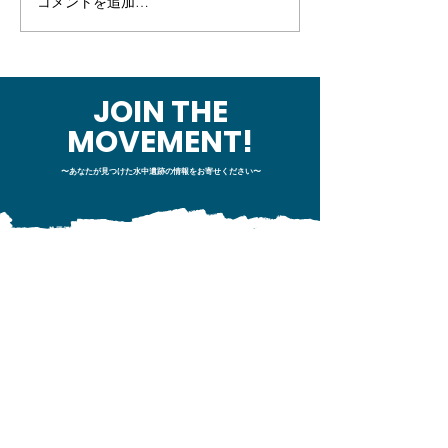
コメントを追加…
【幕末の海戦】セレンデ
【幕末の海戦】
ィピティ～堤防の成り立
例MT：チーム
ちを調べに日帰りプチ現
を整えた回
地調査～
JOIN THE
MOVEMENT!
〜あなたが見つけた水中遺跡の情報をお寄せください〜
サイト内コンテンツ
・
HOME
​
サイトトップページ
・
WHAT WE DO
私たちが目指すこと
・
W
HAT WE ARE
プロジェクトメンバー紹介
・
O
UR PROJECT
プロジェクトの紹介
・
VIDEO
動画コンテンツ
・
N
EWS