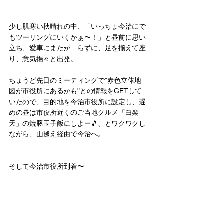
少し肌寒い秋晴れの中、「いっちょ今治にで
もツーリングにいくかぁ〜！」と昼前に思い
立ち、愛車にまたが…らずに、足を揃えて座
り、意気揚々と出発。
ちょうど先日のミーティングで"赤色立体地
図が市役所にあるかも"との情報をGETして
いたので、目的地を今治市役所に設定し、遅
めの昼は市役所近くのご当地グルメ「白楽
天」の焼豚玉子飯にしよー🎵、とワクワクし
ながら、山越え経由で今治へ。
そして今治市役所到着〜