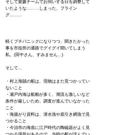
そして愛媛チームでお伺いする日を調整して
いたような………しまった、フライン
グ………
軽くプチパニックになりつつ、聞きたかった
事を市役所の通路でグイグイ聞いてしまう
私。(田中さん、すみません…)
そして…
・村上海賊の船は、現物はまだ見つかってい
ないこと
・瀬戸内海は船舶が多く、潮流も激しいなど
条件が厳しいため、調査が進んでいなかった
こと
・海揚がり資料は、潜水漁や底引き網漁で見
つかること
・今治市の海底に江戸時代の陶磁器がよく見
つかる場所があるので、当時の船が沈んでい