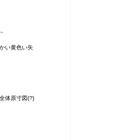
ん。
かい黄色い矢
体原寸図(?)