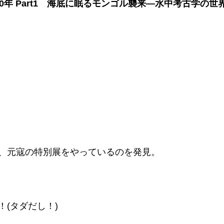
0年 Part1　海底に眠るモンゴル襲来―水中考古学の世
、元寇の特別展をやっているのを発見。
(タダだし！)