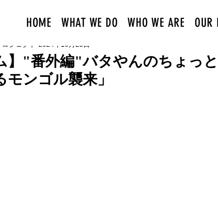
HOME
WHAT WE DO
WHO WE ARE
OUR 
プロジェクト
2024年10月25日
ム】"番外編"バタやんのちょっ
るモンゴル襲来」