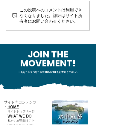
この投稿へのコメントは利用でき
【事務局より】市民参加
【事務局より】
なくなりました。詳細はサイト所
型の海洋文化遺産調査
型の海洋文化遺
有者にお問い合わせください。
「市民ボランティア公
「市民ボランテ
募」２次募集開始！
募」のお知らせ
JOIN THE
MOVEMENT!
〜あなたが見つけた水中遺跡の情報をお寄せください〜
サイト内コンテンツ
・
HOME
​
サイトトップページ
・
WHAT WE DO
私たちが目指すこと
・
W
HAT WE ARE
プロジェクトメンバー紹介