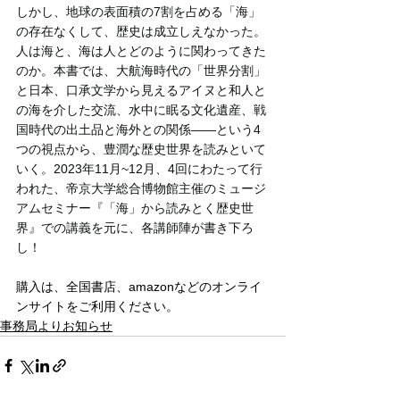
しかし、地球の表面積の7割を占める「海」
の存在なくして、歴史は成立しえなかった。
人は海と、海は人とどのように関わってきた
のか。本書では、大航海時代の「世界分割」
と日本、口承文学から見えるアイヌと和人と
の海を介した交流、水中に眠る文化遺産、戦
国時代の出土品と海外との関係――という4
つの視点から、豊潤な歴史世界を読みといて
いく。2023年11月~12月、4回にわたって行
われた、帝京大学総合博物館主催のミュージ
アムセミナー『「海」から読みとく歴史世
界』での講義を元に、各講師陣が書き下ろ
し！
購入は、全国書店、amazonなどのオンライ
ンサイトをご利用ください。
事務局よりお知らせ