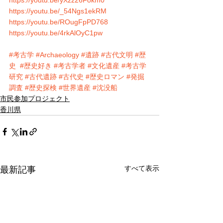
https://youtu.be/_54Ngs1ekRM
https://youtu.be/ROugFpPD768
https://youtu.be/4rkAlOyC1pw
#考古学
#Archaeology
#遺跡
#古代文明
#歴
史
#歴史好き
#考古学者
#文化遺産
#考古学
研究
#古代遺跡
#古代史
#歴史ロマン
#発掘
調査
#歴史探検
#世界遺産
#沈没船
市民参加プロジェクト
香川県
すべて表示
最新記事