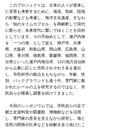
　このプロジェクトは、古来の人々が渡来し
た背景も考察するために、海流、気候、陸地
の影響なども考慮し、海洋文化遺産、すなわ
ち「知のタイムカプセル」を再解釈して現代
に甦らせ、未来世代に繋いでゆくことを目的
としています。その手始めとして、瀬戸内海
を「一つの海」として捉え、神戸市、兵庫
県、大阪府、和歌山県、岡山県、広島県、山
口県、香川県、徳島県、愛媛県、福岡県、大
分県といった瀬戸内海沿岸、12の地方自治体
から公募に応じた市民それぞれ５名を選出
し、市民科学の観点をもちながら、年齢、性
別、バックグラウンドも違う中、専門家に敷
かれたレールの上を研究するのではなく、市
民自らが模索し調査を続けてきました。
　今回のシンポジウムでは、市民自らの足で
郷土史資料室や図書館、博物館などを活用
し、専門家の意見を交えながら研究し、海と
住民の関係や伝承などを紐解き走り抜けたこ