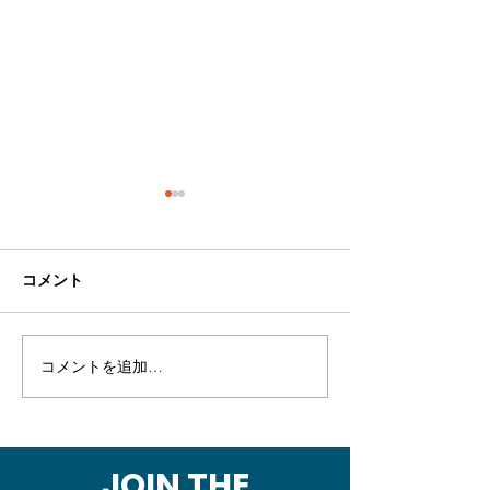
コメント
コメントを追加…
【幕末の海戦】セレンデ
【幕末の海戦】
ィピティ～堤防の成り立
例MT：チーム
ちを調べに日帰りプチ現
を整えた回
地調査～
JOIN THE