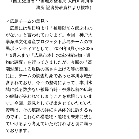
（
国土交通省 中国地方整備局 太田川河川事
務所
 記者発表資料より抜粋）
＜広島チームの意見＞
　広島には常日頃より「被爆以前を偲ぶもの
がない」と言われております。今回、神戸大
学海洋文化遺産プロジェクト広島チームの市
民ボランティアとして、2024年8月から2025
年9月末まで「広島市本川水域の構造物・遺
物の調査」を行ってきましたが、今回の「高
潮対策による堤防の高さを上げる等の整備」
には、チームの調査対象であった本川水域が
含まれており、今回の整備によって、本川水
域に残る数少ない被爆当時・被爆以前の広島
の痕跡が失われてしまうことを危惧していま
す。今回、意見として提出させていただいた
資料は、その痕跡の詳細を具体的に訴えるも
のです。これらの構造物・遺物を未来に残し
ていけるよう考えていただければと切に願っ
ております。