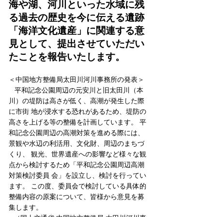
海や湖、河川といった水域に残
る過去の歴史を今に伝える遺跡
「海洋文化遺産」
に関連する意
見として、提出させていただい
たことを報告いたします。
＜中国地方整備局太田川河川事務所の発表＞
   平和記念公園周辺の元安川と旧太田川（本
川）の堤防は高さが低く、高潮が発生した際
に市街 地が浸水する恐れがあるため、堤防の
高さを上げる等の整備を計画しています。 平
和記念公園周辺の高潮対策を進める際には、
景観や水辺の利活用、文化財、周辺のまちづ
くり、 観光、世界遺産への影響など様々な観
点から検討するため「平和記念公園周辺高潮
対策検討委員 会」を設立し、検討を行ってい
ます。 この度、委員会で検討している具体的
整備内容の原案について、皆様から意見を募
集します。