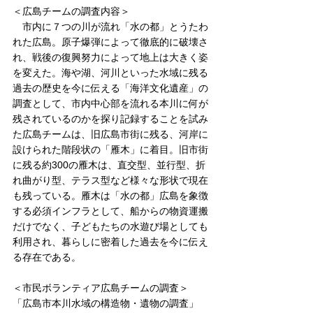
＜広島チームの調査内容＞
　市内に７つの川が流れ「水の都」とうたわ
れた広島。原子爆弾によって徹底的に破壊さ
れ、戦後の復興努力によって地上は大きく姿
を変えた。
海や湖、河川といった水域に残る
過去の歴史を今に伝える「海洋文化遺産」の
調査として、
市内中心部を流れる本川に何が
残されているのかを探り記録することを試み
た広島チームは、旧広島市街に残る、河岸に
設けられた階段状の「雁木」に着目。旧市街
に残る約300の雁木は、直交型、並行型、折
れ曲がり型、テラス型など様々な形状で現在
も残っている。雁木は「水の都」広島を象徴
する必須インフラとして、船からの物資運搬
だけでなく、子どもたちの水遊び場としても
利用され、暮らしに密着した過去を今に伝え
る存在である。
＜
市民ボランティア広島チームの調査＞
「広島市本川水域の構造物・遺物の調査」