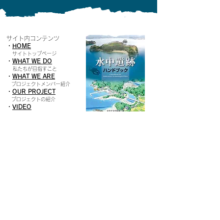
サイト内コンテンツ
・
HOME
​
サイトトップページ
・
WHAT WE DO
私たちが目指すこと
・
W
HAT WE ARE
プロジェクトメンバー紹介
・
O
UR PROJECT
プロジェクトの紹介
・
VIDEO
動画コンテンツ
・
N
EWS
最新情報
水中遺跡ハンドブッ
ク
・
C
ONTACT
​PDF版を無
料ダウンロード
コンタクトはこちらから
プロジェクトメンバー専用
ログイン
神戸大学海洋文化遺産プロジェクト
総合知手法創出チーム