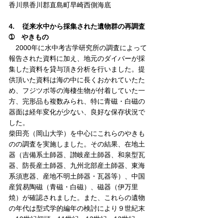
香川県香川郡直島町早崎西側海底
4.    従来水中から採集された遺物群の再調査
➀　やきもの
　2000年に水中考古学研究所の調査によって
報告された資料に加え、地元のダイバーが採
集した資料を貸与頂き分析を行いました。提
供頂いた資料は海の中に長くおかれていたた
め、フジツボ等の海棲生物が付着していた一
方、完形品も複数みられ、特に青磁・白磁の
器面は経年変化が少ない、良好な保存状況で
した。
柴田亮（岡山大学）を中心にこれらのやきも
のの調査を実施しました。その結果、在地土
器（吉備系土師器、讃岐産土師器、和泉型瓦
器、防長産土師器、九州北部産土師器、東海
系須恵器、産地不明土師器・瓦器等）、中国
産貿易陶磁（青磁・白磁）、磁器（伊万里
焼）が確認されました。また、これらの遺物
の年代は型式学的編年の検討により９世紀末