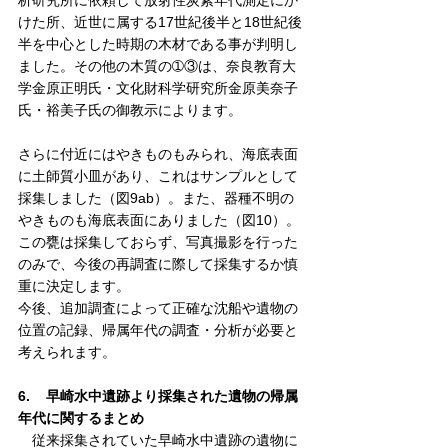
析研究所に依頼して放射性炭素年代測定にか
けた所、近世に属する
17世紀後半と18世紀後
半を中心とした時期の木材である事が
判明し
ました。その他の木質の➀③は、奈良教育大
学金原正明氏・文化財科学研究所金原美奈子
氏・裕美子氏の御教示によります。
さらに付近にはやきものもみられ、海底表面
に土師質小皿があり、これはサンプルとして
採集しました（図9ab）。また、
器種不明の
やきものも海
底表面にありました（図10）。
この甕は採集しておらず、写真撮影を行った
のみで、今後の再調査に際して採集するか慎
重に決定します。
今後、追加調査によって正確な沈船や遺物の
位置の記録、帰属年代の調査・分析が必要と
考えられます。
6.    
早崎水中遺跡より採集された遺物の帰属
年代に関するまとめ
　従来採集されていた早崎水中遺跡の遺物に