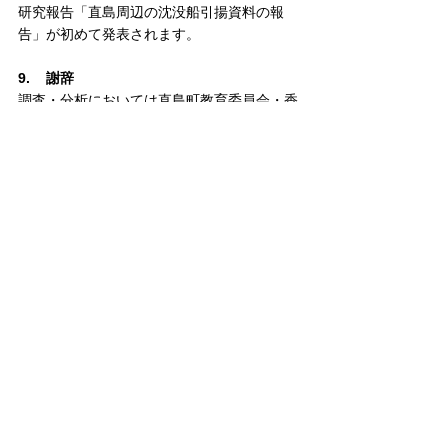
研究報告「直島周辺の沈没船引揚資料の報
告」が初めて発表されます。
9.    謝辞
調査・分析においては直島町教育委員会・香
川県教育委員会・三菱マテリアル㈱直島製錬
所・直島漁業協同組合・高松海上保安部・岡
山大学理学部附属牛窓臨海実験所・株式会社
加速器分析研究所・亀田修一先生・乗岡実先
生・水中考古学研究所吉崎伸先生・
株式会社
淡陶社
淡路島工場技術部技術研究所上席研究
員深井明比古先生・文化財科学研究所・エポ
ックダイブサービス
に多大な御協力を頂きま
した。記して深謝申し上げます。
10.  問い合わせ先
富岡直人　（岡山理科大学　生物地球学
部）　携帯電話090-3746-9731
南健太郎　（京都橘大学　文学部）　携帯電
話070-5678-3733