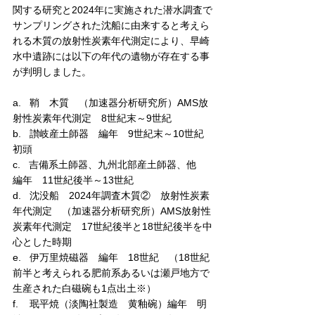
関する研究と2024年に実施された潜水調査で
サンプリングされた沈船に由来すると考えら
れる木質の放射性炭素年代測定により、早崎
水中遺跡には以下の年代の遺物が存在する事
が判明しました。
a.   鞘　木質　（加速器分析研究所）AMS放
射性炭素年代測定　8世紀末～9世紀
b.   讃岐産土師器　編年　9世紀末～10世紀
初頭
c.   吉備系土師器、九州北部産土師器、他　
編年　11世紀後半～13世紀
d.   沈没船　2024年調査木質②　放射性炭素
年代測定　（加速器分析研究所）AMS放射性
炭素年代測定　17世紀後半と18世紀後半を中
心とした時期
e.   伊万里焼磁器　編年　18世紀　（18世紀
前半と考えられる肥前系あるいは瀬戸地方で
生産された白磁碗も1点出土※）
f.    珉平焼（淡陶社製造　黄釉碗）編年　明