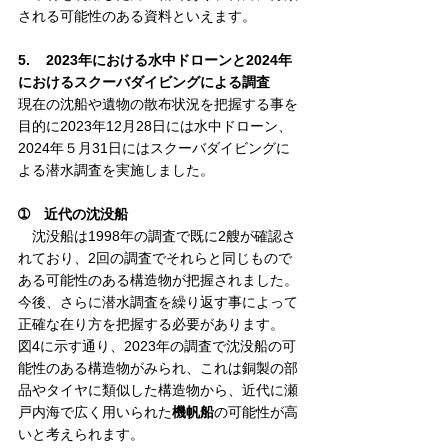
される可能性のある資料といえます。
5.    
2023年における水中ドローンと2024年
におけるスクーバダイビングによる調査
現在の沈船や遺物の散布状況を把握する事を
目的に2023年
12月28日
には水中ドローン、
2024年５月31日にはスクーバダイビングに
よる潜水調査を実施しました。
➀　近代の沈没船
　沈没船は1998年の調査で既に2艘が確認さ
れており、2回の調査でそれらと同じもので
ある可能性のある構造物が把握されました。
今後、さらに潜水調査を繰り返す事によって
正確な在り方を把握する必要があります。
図4に示す通り、2023年の調査で沈没船の可
能性のある構造物がみられ、これは銅製の部
品やタイヤに類似した構造物から、近代に瀬
戸内海で広く用いられ
た
機帆船
の可能
性が高
いと考えられます。