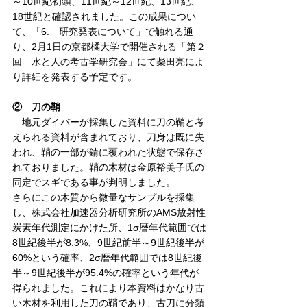
～10世紀初頭、11世紀～12世紀、13世紀、
18世紀と確認されました。この成果につい
て、「6.　研究発表について」で触れる通
り、2月1日の京都橘大学で開催される「第２
回　水と人の考古学研究会」にて柴田亮によ
り詳細を発表する予定です。
②　刀の鞘
　地元ダイバーが採集した資料に刀の鞘と考
えられる資料が含まれており、刀身は既に失
われ、鞘の一部が錆に覆われた状態で保存さ
れておりました。鞘の木材は金原裕美子氏の
同定でスギである事が判明しました。
さらにこの木質から微量なサンプルを採集
し、株式会社加速器分析研究所のAMS放射性
炭素年代測定にかけた所、
1σ暦年代範囲では
8世紀後半が8.3%、9世紀前半～9世紀後半が
60%という確率、2σ暦年代範囲では8世紀後
半～9世紀後半が95.4%の確率という年代が
得られました。これにより本資料はかなり古
い木材を利用した刀の鞘であり、古刀に分類