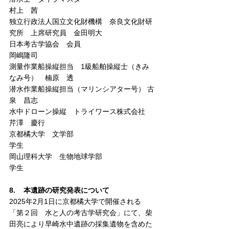
村上　茜
独立行政法人国立文化財機構　奈良文化財研
究所　上席研究員　金田明大
日本考古学協会　会員　　　　　　　　　　
岡嶋隆司
測量作業船操縦担当　1級船舶操縦士（きみ
なみ号）　楠原　透
潜水作業船操縦担当（マリンシアター号） 古
泉　昌志
水中ドローン操縦　トライワース株式会社　
芹澤　慶行
京都橘大学　文学部　　　　　　　　　　　
学生
岡山理科大学　生物地球学部　　　　　　　
学生
8.    本遺跡の研究発表について
2025年2月1日に京都橘大学で開催される
「第２回　水と人の考古学研究会」にて、柴
田亮により早崎水中遺跡の採集遺物を含めた