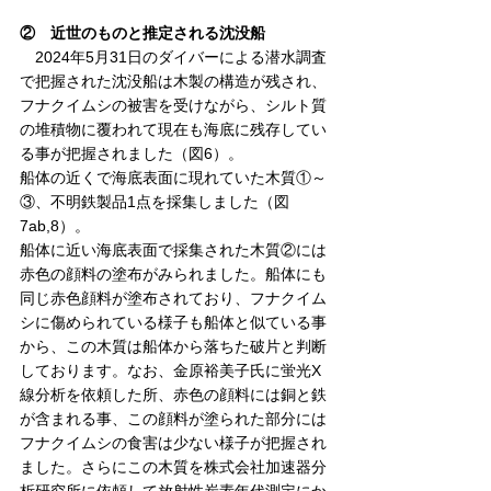
②　近世のものと推定される沈没船
　2024年5月31日のダイバーによる潜水調査
で把握された沈没船は木製の構造が残され、
フナクイムシの被害を受けながら、シルト質
の堆積物に覆われて現在も
海底に残存してい
る事が把握されました（図6）。
船体の近くで海底表面に現れていた木質①～
③、不明鉄製品1点を採集しました
（図
7ab,8）
。
船体に近い海底表面で採集された木質②には
赤色の顔料の塗布がみられました。船体にも
同じ赤色顔料が塗布されており、フナクイム
シに傷められている様子も船体と似ている事
から、この木質は船体から落ちた破片と判断
しております。
なお、金原裕美子氏に蛍光X
線分析を依頼した所、赤色の顔料には銅と鉄
が含まれる事、この顔料が塗られた部分には
フナクイムシの食害は少ない様子が把握され
ました。さらに
この木質を株式会社加速器分