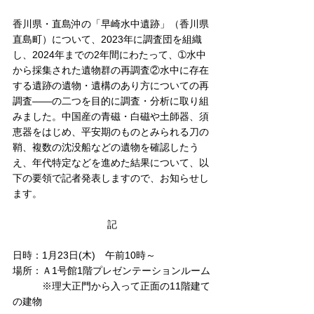
香川県・直島沖の「早崎水中遺跡」（香川県
直島町）について、2023年に調査団を組織
し、2024年までの2年間にわたって、➀水中
から採集された遺物群の再調査②水中に存在
する遺跡の遺物・遺構のあり方についての再
調査――の二つを目的に調査・分析に取り組
みました。中国産の青磁・白磁や土師器、須
恵器をはじめ、平安期のものとみられる刀の
鞘、複数の沈没船などの遺物を確認したう
え、年代特定などを進めた結果について、以
下の要領で記者発表しますので、お知らせし
ます。
記
日時：1月23日(木)　午前10時～
場所：Ａ1号館1階プレゼンテーションルーム
　　　※理大正門から入って正面の11階建て
の建物