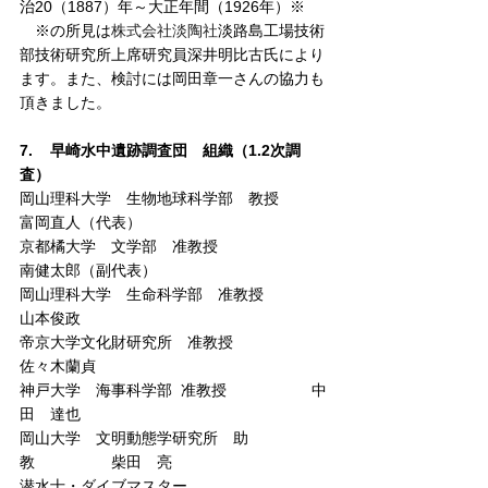
治20（1887）年～大正年間（1926年）※
　※の所見は
株式会社淡陶社
淡路島工場技術
部技術研究所上席研究員深井明比古氏により
ます。また、検討には岡田章一さんの協力も
頂きました。
7.    早崎水中遺跡調査団　組織（1.2次調
査）
岡山理科大学　生物地球科学部　教授　　　
富岡直人（代表）
京都橘大学　文学部　准教授　　　　　　　
南健太郎（副代表）
岡山理科大学　生命科学部　准教授　　　　
山本俊政
帝京大学文化財研究所　准教授　　　　　　
佐々木蘭貞
神戸大学　海事科学部  准教授  　　　　　中
田　達也
岡山大学　文明動態
学研
究所　助
教　　　　　柴田　亮
潜水士・ダイブマスター　　　　　　　　　