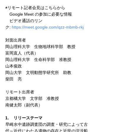
◉リモート記者会見はこちらから
　Google Meet の参加に必要な情報
　ビデオ通話のリン
ク: 
https://meet.google.com/qzz-mbmb-rkj
対面出席者
岡山理科大学　生物地球科学部　教授　　　
富岡直人（代表）
岡山理科大学　生命科学部　准教授　　　　
山本俊政
岡山大学　文
明動態学研
究所　助教　　　　
柴田　亮
リモート出席者
京都橘大学　文学部　准教授　　　　　　　
南健太郎（副代表）
1.    リリーステーマ
早崎水中遺跡調査団の調査・研究によって古
代～近代にわたる遺物の存在と近世の沈没船