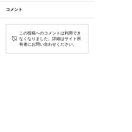
コメント
この投稿へのコメントは利用でき
【事務局より】市民参加
【事務局より】
なくなりました。詳細はサイト所
型の海洋文化遺産調査
型の海洋文化遺
有者にお問い合わせください。
「市民ボランティア公
「市民ボランテ
募」２次募集開始！
募」のお知らせ
JOIN THE
MOVEMENT!
〜あなたが見つけた水中遺跡の情報をお寄せください〜
サイト内コンテンツ
・
HOME