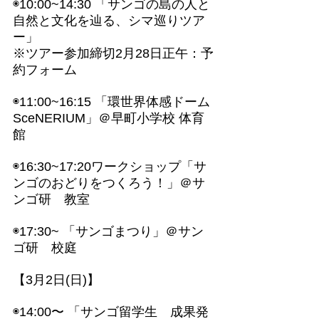
◉10:00~14:30 「サンゴの島の人と
自然と文化を辿る、シマ巡りツア
ー」
※ツアー参加締切2月28日正午：
予
約フォーム
◉11:00~16:15 「環世界体感ドーム 
SceNERIUM」＠早町小学校 体育
館
◉16:30~17:20ワークショップ「サ
ンゴのおどりをつくろう！」＠サ
ンゴ研　教室
◉17:30~ 「サンゴまつり」＠サン
ゴ研　校庭
【3月2日(日)】
◉14:00〜 「サンゴ留学生　成果発