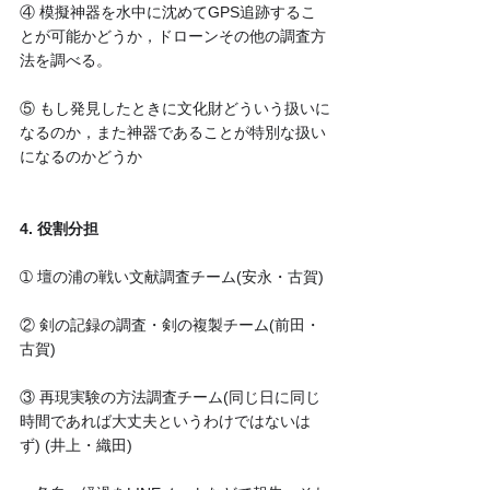
④ 模擬神器を水中に沈めてGPS追跡するこ
とが可能かどうか，ドローンその他の調査方
法を調べる。
⑤ もし発見したときに文化財どういう扱いに
なるのか，また神器であることが特別な扱い
になるのかどうか
4. 役割分担
➀ 壇の浦の戦い文献調査チーム(安永・古賀)
② 剣の記録の調査・剣の複製チーム(前田・
古賀)
③ 再現実験の方法調査チーム(同じ日に同じ
時間であれば大丈夫というわけではないは
ず) (井上・織田)