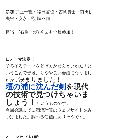
参加 井上千颯・織田哲也・古賀貴士・前田伊
央里・安永　煕 順不同　
担当　(石原　渉) 今回も全員参加！
1.テーマ決定！
そろそろテーマをどげんかせんといかん！と
いうことで普段よりやや長い会議になりまし
決まりました！
たが，
壇の浦に沈んだ剣
を現代
の技術で見つけちゃいま
しょう！
というものです。
今回会議までに潮流計算のウェブサイトをみ
つけました。調べる価値はありそうです。
2. コンセプト(仮)