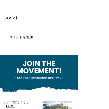
コメント
コメントを追加…
【幕末の海戦】セレンデ
【幕末の海戦】
ィピティ～堤防の成り立
例MT：チーム
ちを調べに日帰りプチ現
を整えた回
地調査～
JOIN THE
MOVEMENT!
〜あなたが見つけた水中遺跡の情報をお寄せください〜
サイト内コンテンツ
・
HOME