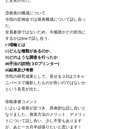
と意見が出た。
③発表の構成について
今回の定例会では発表構成について話し合っ
た。
全員参加ではないため、今後誰がどの担当に
するかはlineで話し合う。
㈠埴輪とは
㈡どんな種類があるのか、
㈢どのような調査を行ったか
㈣手法の説明(３Dプリンター)
㈤結果及び考察
市民の研究成果として、見せる３Dはスキャ
ニバースで撮影したものが良いのではないか
という意見が出た。
④執筆者コメント
いよいよ発表が近づき、具体的な話し合いと
なりました。発表方法のメリット、デメリッ
トについて話し合い、少し不安もあります
が、あと一カ月半頑張りたいと思います！