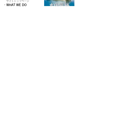
​
サイトトップページ
・
WHAT WE DO
私たちが目指すこと
・
W
HAT WE ARE
プロジェクトメンバー紹介
・
O
UR PROJECT
プロジェクトの紹介
・
VIDEO
動画コンテンツ
・
N
EWS
最新情報
水中遺跡ハンドブッ
ク
・
C
ONTACT
​PDF版を無
料ダウンロード
コンタクトはこちらから
プロジェクトメンバー専用
ログイン
神戸大学海洋文化遺産プロジェクト
総合知手法創出チーム
ADDRESS
〒658-0022
兵庫県神戸市東灘区深江南町5-1-1
神戸大学深江キャンパス 中田研究室
PHONE