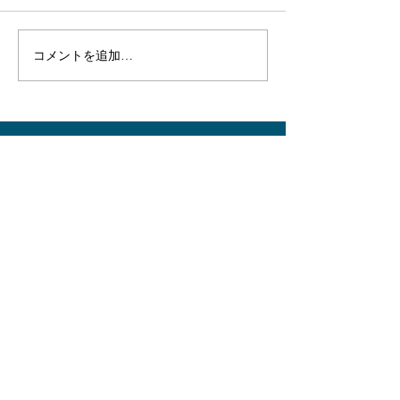
コメントを追加…
【幕末の海戦】セレンデ
【幕末の海戦】
ィピティ～堤防の成り立
例MT：チーム
ちを調べに日帰りプチ現
を整えた回
地調査～
JOIN THE
MOVEMENT!
〜あなたが見つけた水中遺跡の情報をお寄せください〜
サイト内コンテンツ
・
HOME
​
サイトトップページ
・
WHAT WE DO
私たちが目指すこと
・
W
HAT WE ARE
プロジェクトメンバー紹介
・
O
UR PROJECT