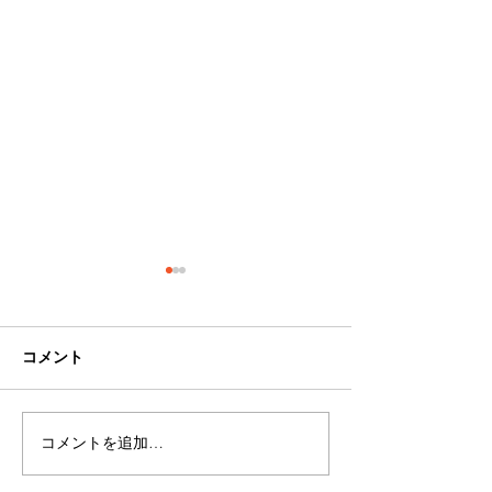
コメント
コメントを追加…
【幕末の海戦】セレンデ
【幕末の海戦】
ィピティ～堤防の成り立
例MT：チーム