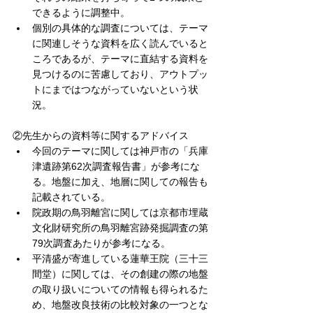
できるように調整中。
個別の具体的な調査については、テーマ
に関連しそうな資料を広く読んでいると
ころであるが、テーマに直結する資料を
見つけるのに苦慮しており、アウトプッ
トにまではつながっていないという状
況。
②先生からの資料等に関するアドバイス
今回のテーマに関しては神戸市の「兵庫
津遺跡第62次調査報告書」が参考にな
る。地盤に加え、地層に関しての報告も
記載されている。
院政期の鳥羽離宮に関しては京都市埋蔵
文化財研究所の鳥羽離宮跡発掘調査の第
79次調査あたりが参考になる。
平清盛が寄進している蓮華王院（三十三
間堂）に関しては、その創建の際の地盤
の取り扱いについての情報も得られるた
め、地盤改良技術の比較対象の一つとな