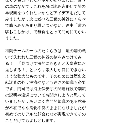
の車のなかで，これをAIに読み込ませて船の
再現図をつくれないかなどアイデアをだして
みましたが，次に述べる三種の神器にくらべ
て膨らみがあまり思いつかない。途中「道の
駅おこしかけ」で昼食をとって門司に向かい
ました。
福岡チームの一つのたくらみは「壇の浦の戦
いで失われた三種の神器の剣をみつけてみ
る！」「見つけて法的にちきんと天皇家にお
返しする！」という，素人しか口にできない
ような壮大なものです。そのためには歴史文
献調査の外，潮流やなども速さの知識も必要
です。門司では海上保安庁の関連施設で潮流
の説明や浚渫についてお聞きしようと思って
いましたが，あいにく専門的知識のある館長
が不在でやや消化不良のままになりましたが
初めてのリアルな顔会わせが実現できてその
ことだけでもよしとします。