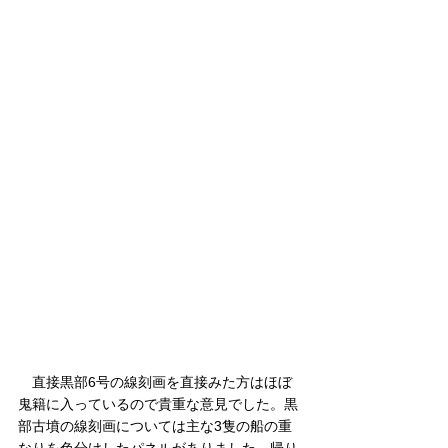
　直接黒部6号の線刻画を直接みた方はほぼ
鬼籍に入っているので貴重な意見でした。黒
部古墳の線刻画については主な3隻の船の重
なりを色分けしたパネルがありました。帰り