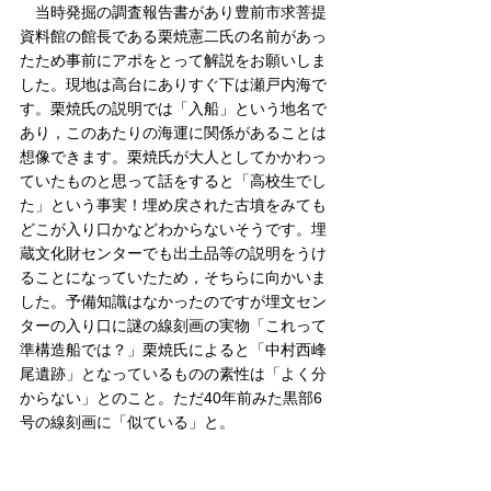
　当時発掘の調査報告書があり豊前市求菩提
資料館の館長である栗焼憲二氏の名前があっ
たため事前にアポをとって解説をお願いしま
した。現地は高台にありすぐ下は瀬戸内海で
す。栗焼氏の説明では「入船」という地名で
あり，このあたりの海運に関係があることは
想像できます。栗焼氏が大人としてかかわっ
ていたものと思って話をすると「高校生でし
た」という事実！埋め戻された古墳をみても
どこが入り口かなどわからないそうです。埋
蔵文化財センターでも出土品等の説明をうけ
ることになっていたため，そちらに向かいま
した。予備知識はなかったのですが埋文セン
ターの入り口に謎の線刻画の実物「これって
準構造船では？」栗焼氏によると「中村西峰
尾遺跡」となっているものの素性は「よく分
からない」とのこと。ただ40年前みた黒部6
号の線刻画に「似ている」と。