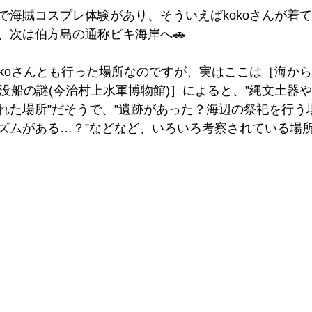
で海賊コスプレ体験があり、そういえばkokoさんが着
、次は伯方島の通称ビキ海岸へ🚗
okoさんとも行った場所なのですが、実はここは［海か
沈没船の謎(今治村上水軍博物館)］によると、”縄文土器
れた場所”だそうで、”遺跡があった？海辺の祭祀を行う
ズムがある…？”などなど、いろいろ考察されている場