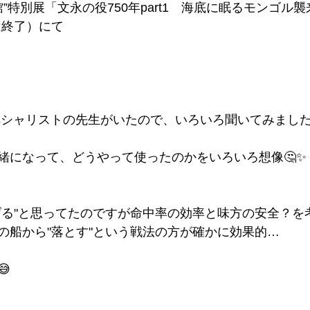
”特別展「文永の役750年part1　海底に眠るモンゴル
は終了）にて
ペシャリストの先生がいたので、いろいろ聞いてみまし
緒になって、どうやって使ったのかをいろいろ想像🤔✨
げる"と思ってたのですが命中率の効率と味方の安全？を
の船から"落とす"という戦法の方が確かに効果的…
