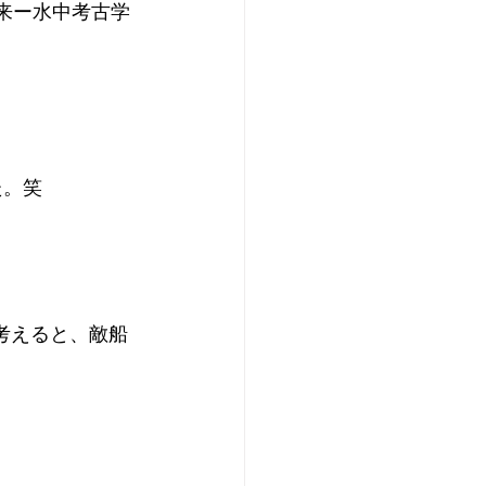
襲来ー水中考古学
た。笑
考えると、敵船