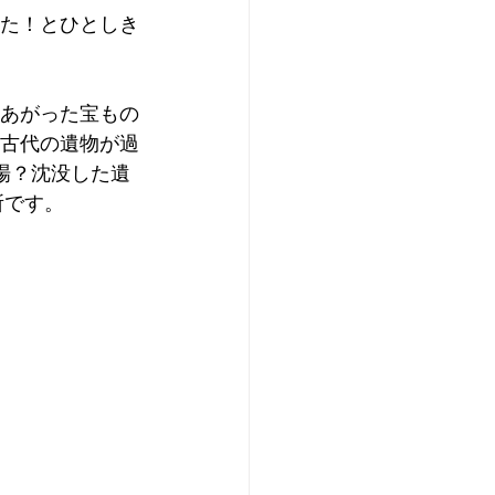
てた！とひとしき
らあがった宝もの
や古代の遺物が過
場？沈没した遺
所です。