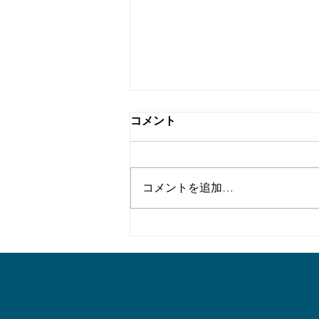
コメント
コメントを追加…
外からの来襲に備えた軍事施
設の研究─それらの遺構を探
る 調査成果 そのⅤ