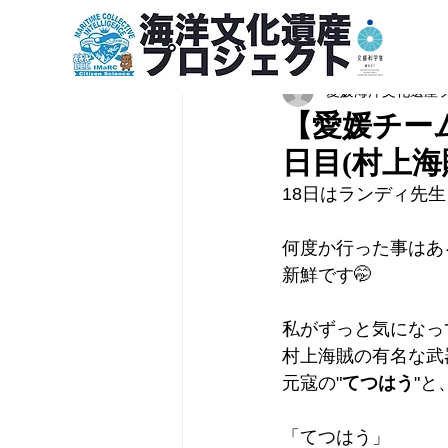
愛媛海洋文化遺産
【愛媛チーム
日目(村上
18日はランディ先
何度か行った事はあ
新鮮です🤭
私がずっと気になっ
村上海賊の有名な武
元寇の"
てつはう
"と
「てつはう」