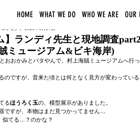
HOME
WHAT WE DO
WHO WE ARE
OUR 
プロジェクト
2025年5月27日
】ランディ先生と現地調査part
海賊ミュージアム&ビキ海岸)
生とおおかみとバタやんで、村上海賊ミュージアムへ行っ
るのですが、昔来た頃とは何となく見方が変わっている
てる
ほうろく玉
の、模型展示がありました。
器ですが、本物はまだ見つかってません…
、似てる…？のかな？