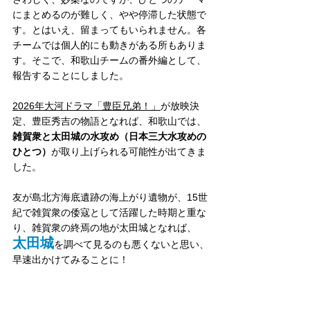
にまとめるのが難しく、やや停滞した状態で
す。とはいえ、留まってもいられません。各
チームでは個人的にも動きがある所もありま
す。そこで、和歌山チームの番外編として、
報告することにしました。
2026年大河ドラマ「豊臣兄弟！」
が放映決
定、豊臣秀吉の物語となれば、和歌山では、
雑賀衆と太田城の水攻め（日本三大水攻めの
ひとつ）
が取り上げられる可能性が出てきま
した。
友が島北方海底遺跡の海上がり遺物が、15世
紀で雑賀衆の倭寇として活躍した時期と重な
り、雑賀衆の終焉の地が太田城となれば、
太田城
を調べて見るのも悪くないと思い、
早速出かけてみることに！