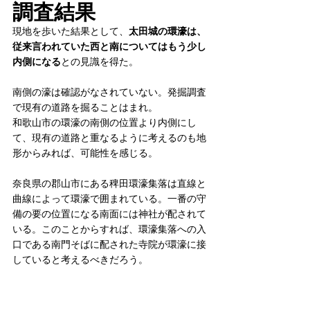
調査結果
現地を歩いた結果として、
太田城の環濠は、
従来言われていた西と南についてはもう少し
内側になる
との見識を得た。
南側の濠は確認がなされていない。発掘調査
で現有の道路を掘ることはまれ。
和歌山市の環濠の南側の位置より内側にし
て、現有の道路と重なるように考えるのも地
形からみれば、可能性を感じる。
奈良県の郡山市にある稗田環濠集落は直線と
曲線によって環濠で囲まれている。一番の守
備の要の位置になる南面には神社が配されて
いる。このことからすれば、環濠集落への入
口である南門そばに配された寺院が環濠に接
していると考えるべきだろう。
明治43年測図・大正3.5.18発行の1/20000和
歌山でみれば、寺院の領域は元来、指摘した