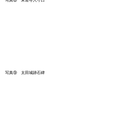
写真⑧　来迎寺入り口
写真⑨　太田城跡石碑