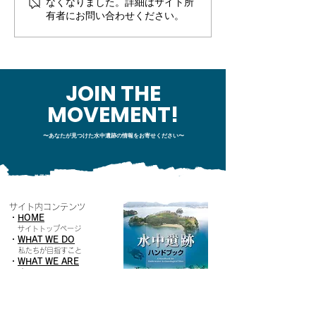
なくなりました。詳細はサイト所
回「水中遺跡調査による
４回「海神丸の
有者にお問い合わせください。
流通史の復元」（中川
器、マルチナロ
永）
音響測深機につ
（松野哲男）
JOIN THE
MOVEMENT!
〜あなたが見つけた水中遺跡の情報をお寄せください〜
サイト内コンテンツ
・
HOME
​
サイトトップページ
・
WHAT WE DO
私たちが目指すこと
・
W
HAT WE ARE
プロジェクトメンバー紹介
・
O
UR PROJECT
プロジェクトの紹介
・
VIDEO