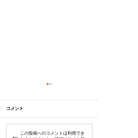
コメント
この投稿へのコメントは利用でき
【オンライン講座】１５
【オンライン講