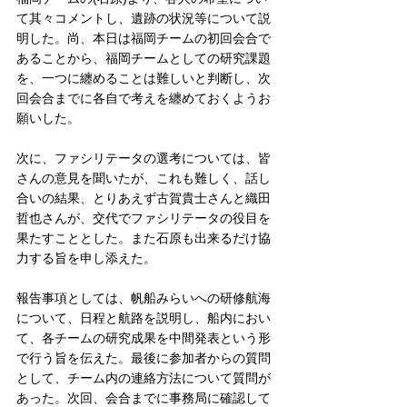
て其々コメントし、遺跡の状況等について説
明した。尚、本日は福岡チームの初回会合で
あることから、福岡チームとしての研究課題
を、一つに纏めることは難しいと判断し、次
回会合までに各自で考えを纏めておくようお
願いした。
次に、ファシリテータの選考については、皆
さんの意見を聞いたが、これも難しく、話し
合いの結果、とりあえず古賀貴士さんと織田
哲也さんが、交代でファシリテータの役目を
果たすこととした。また石原も出来るだけ協
力する旨を申し添えた。
報告事項としては、帆船みらいへの研修航海
について、日程と航路を説明し、船内におい
て、各チームの研究成果を中間発表という形
で行う旨を伝えた。最後に参加者からの質問
として、チーム内の連絡方法について質問が
あった。次回、会合までに事務局に確認して