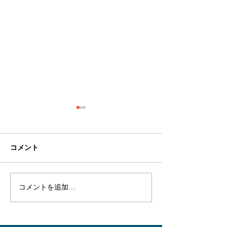
コメント
コメントを追加…
【幕末の海戦】セレンデ
【幕末の海戦】
ィピティ～堤防の成り立
例MT：チーム
ちを調べに日帰りプチ現
を整えた回
地調査～