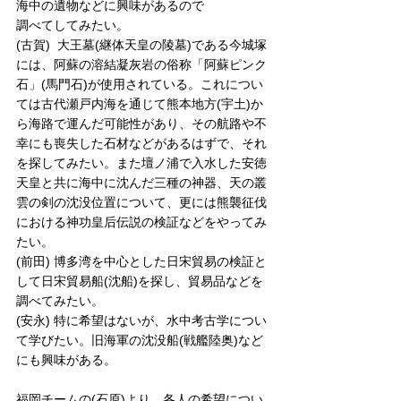
海中の遺物などに興味があるので
調べてしてみたい。
(古賀)  大王墓(継体天皇の陵墓)である今城塚
には、阿蘇の溶結凝灰岩の俗称「阿蘇ピンク
石」(馬門石)が使用されている。これについ
ては古代瀬戸内海を通じて熊本地方(宇土)か
ら海路で運んだ可能性があり、その航路や不
幸にも喪失した石材などがあるはずで、それ
を探してみたい。また壇ノ浦で入水した安徳
天皇と共に海中に沈んだ三種の神器、天の叢
雲の剣の沈没位置について、更には熊襲征伐
における神功皇后伝説の検証などをやってみ
たい。
(前田) 博多湾を中心とした日宋貿易の検証と
して日宋貿易船(沈船)を探し、貿易品などを
調べてみたい。
(安永) 特に希望はないが、水中考古学につい
て学びたい。旧海軍の沈没船(戦艦陸奥)など
にも興味がある。
福岡チームの(石原)より、各人の希望につい