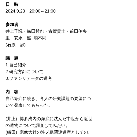
日　時
2024.9.23　20:00～21:00
参加者
井上千颯・織田哲也・古賀貴士・前田伊央
里・安永　煕  順不同　
(石原　渉)
議　題
1.自己紹介
2.研究方針について
3.ファシリテータの選考
内　容
自己紹介に続き、各人の研究課題の要望につ
いて発表してもらった。
(井上)  博多湾内の海底に沈んだ中世から近世
の遺物について調査してみたい。
(織田)  宗像大社の沖ノ島関連遺産としての、