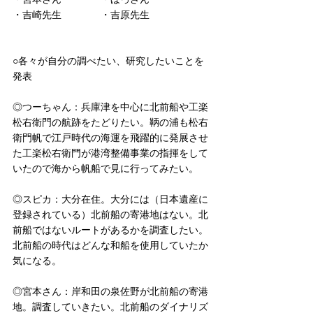
・吉崎先生　　　　・吉原先生
○各々が自分の調べたい、研究したいことを
発表
◎つーちゃん：兵庫津を中心に北前船や工楽
松右衛門の航跡をたどりたい。鞆の浦も松右
衛門帆で江戸時代の海運を飛躍的に発展させ
た工楽松右衛門が港湾整備事業の指揮をして
いたので海から帆船で見に行ってみたい。
◎スピカ：大分在住。大分には（日本遺産に
登録されている）北前船の寄港地はない。北
前船ではないルートがあるかを調査したい。
北前船の時代はどんな和船を使用していたか
気になる。
◎宮本さん：岸和田の泉佐野が北前船の寄港
地。調査していきたい。北前船のダイナリズ