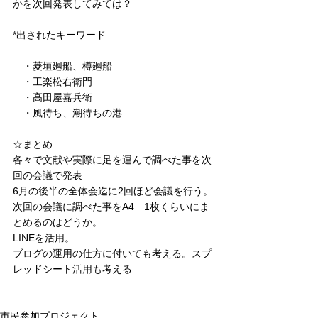
かを次回発表してみては？
*出されたキーワード
　・菱垣廻船、樽廻船
　・工楽松右衛門
　・高田屋嘉兵衛
　・風待ち、潮待ちの港
☆まとめ
各々で文献や実際に足を運んで調べた事を次
回の会議で発表
6月の後半の全体会迄に2回ほど会議を行う。
次回の会議に調べた事をA4　1枚くらいにま
とめるのはどうか。
LINEを活用。
ブログの運用の仕方に付いても考える。スプ
レッドシート活用も考える
市民参加プロジェクト