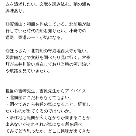
ムを追求したい。文献を読み込む。鞆の浦も
興味あり。
◎賀儀山：和船を作成している。北前船が航
行していた時代の船を知りたい。小舟での
運送、寄港ルートが気になる。
◎ほっさん：北前船の寄港地西大寺が近い。
図書館などで文献を調べたり見に行く。常夜
灯が吉井川沿い点在しており当時の河川沿い
や航路を見ていきたい。
担当の吉崎先生、吉原先生からアドバイス
・北前船にこだわらなくてもよい。
・調べてみたら共通の気になること、研究し
たいものが出てくるのではないか。
・居住地も範囲が広くなかなか集まることが
出来ないがそれぞれが気になる所を調べ
てみてどう思ったか、どこに興味が出てきた