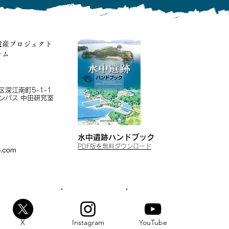
遺産プロジェクト
ーム
深江南町5-1-1
ンパス 中田研究室
水中遺跡ハンドブッ
ク
​PDF版を無
料ダウンロード
X
Instagram
YouTube