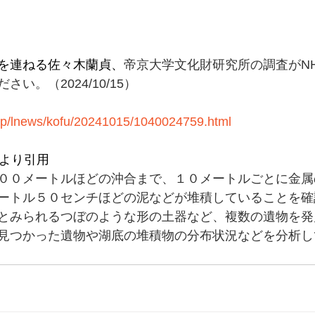
を連ねる佐々木蘭貞、
帝京大学文化財研究所の調査がN
い。（2024/10/15）
.jp/lnews/kofu/20241015/1040024759.html
トより引用
００メートルほどの沖合まで、１０メートルごとに金属
ートル５０センチほどの泥などが堆積していることを確
とみられるつぼのような形の土器など、複数の遺物を発
見つかった遺物や湖底の堆積物の分布状況などを分析し