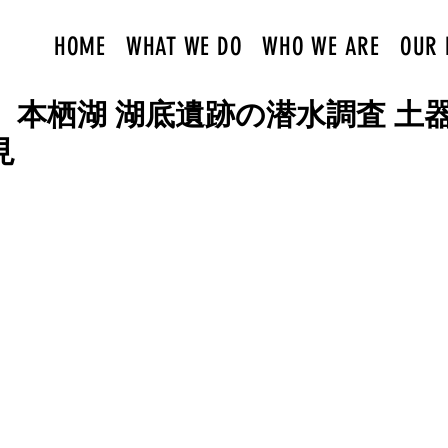
HOME
WHAT WE DO
WHO WE ARE
OUR 
】本栖湖 湖底遺跡の潜水調査 土
見