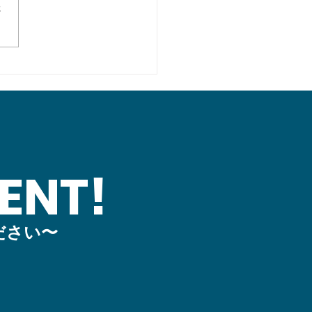
さ
務局より】「海の事典」
未来を考える刊行（中田
）
ENT!
ださい〜