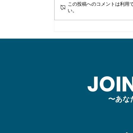
この投稿へのコメントは利用
い。
【事務局より】「戸村裕行 水
中写真展 群青の追憶」佐世保
市博物館島瀬美術センター及
び十八親和アートギャラリー
にて開催
JOI
〜あな