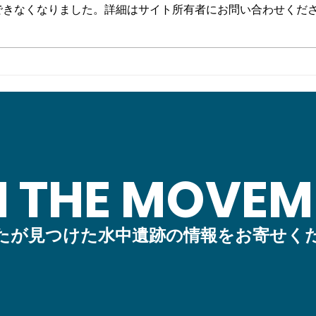
できなくなりました。詳細はサイト所有者にお問い合わせくだ
【事務局より】新宮町合併70
【事
周年記念事業「相島海底遺跡
海の
シンポジウム」開催
達也
N THE MOVEM
たが見つけた水中遺跡の情報をお寄せく