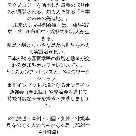
テクノロジーを活用した最新の取り組
みが展開される、知る人ぞ知る「日本
の未来の先進地」。
「未来のシマ共創会議」は、国内417
島・約170市町村・総勢約90万人が生
きる、
離島地域より小さな島から世界をかえ
る実践者が集い、
日本が誇る産官学民の叡智と熱量が交
わる参加型カンファレンスです。
5つのカンファレンスと、3種のワーク
ショップ、
事前インプットの場となるオンライン
勉強会（全10回）や交流会を通じて
持続可能な未来を探求・実践しましょ
う。
※北海道・本州・四国・九州・沖縄本
島をのぞく人の営みがある島（2024年
4月時点)