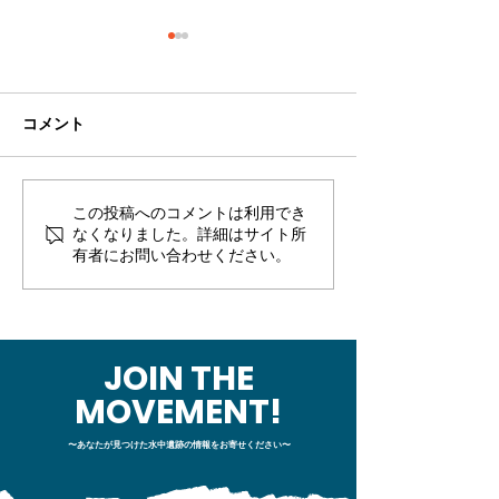
コメント
この投稿へのコメントは利用でき
【事務局より】市民参加
【事務局より】
なくなりました。詳細はサイト所
型の海洋文化遺産調査
型の海洋文化遺
有者にお問い合わせください。
「市民ボランティア公
「市民ボランテ
募」２次募集開始！
募」のお知らせ
JOIN THE
MOVEMENT!
〜あなたが見つけた水中遺跡の情報をお寄せください〜