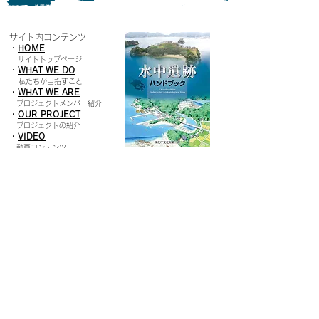
サイト内コンテンツ
・
HOME
​
サイトトップページ
・
WHAT WE DO
私たちが目指すこと
・
W
HAT WE ARE
プロジェクトメンバー紹介
・
O
UR PROJECT
プロジェクトの紹介
・
VIDEO
動画コンテンツ
・
N
EWS
最新情報
水中遺跡ハンドブッ
ク
・
C
ONTACT
​PDF版を無
料ダウンロード
コンタクトはこちらから
プロジェクトメンバー専用
ログイン
神戸大学海洋文化遺産プロジェクト
総合知手法創出チーム
ADDRESS