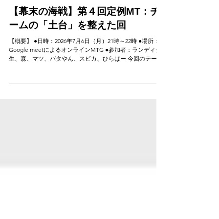
7月19日
【幕末の海戦】第４回定例MT：チ
ームの「土台」を整えた回
【概要】 ●日時：2026年7月6日（月）21時～22時 ●場所：
Google meetによるオンラインMTG ●参加者：ランディ先
生、森、マツ、バタやん、スピカ、ひらぱー 今回のテーマ
は「土台づくり」 こんにちは、ひらぱーです。 さて、今回
のMTには「新事実が判明！」といった派手な報告はありま
せん。 事務的な内容ではありますが、議論の場が散らかっ
ていないか・記録がちゃんと残る場所にあるか・書いた記
事が滞りなく世に出せるか。 今回はチーム運営や運用に焦
点を当てた回でした。 ①ブログについて： ブログの仕様が
変わったため、合わせてチームでの運用ルールも変わりま
した。 【これまで】 市民メンバーが投稿 → 事務局がチェ
ック → 公開 【これから】 記事をチームに共有 → 市民メン
バー2名以上＋ランディ先生のOK → 投稿 事務局チェックが
なくなった分、私たち市民チーム自身が記事の品質に責任
を持つかたちになりました。 一方で、LINEでの共有だと記
事が埋もれてしまいかねない。実務的には「レビューして
くれる人がなかなか捕まらず、記事が出せない」という