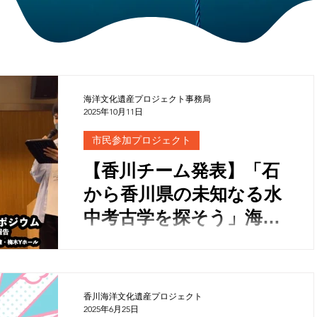
海洋文化遺産プロジェクト事務局
2025年10月11日
市民参加プロジェクト
【香川チーム発表】「石
から香川県の未知なる水
中考古学を探そう」海洋
文化遺産プロジェクト・
シンポジウム アーカイ
ブ（令和7年9月13日開
香川海洋文化遺産プロジェクト
催）
2025年6月25日