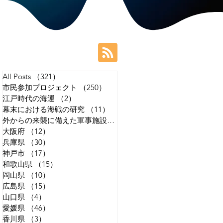
All Posts
（321）
321件の記事
市民参加プロジェクト
（250）
250件の記事
江戸時代の海運
（2）
2件の記事
幕末における海戦の研究
（11）
11件の記事
外からの来襲に備えた軍事施設の研究
（14）
14件の記事
大阪府
（12）
12件の記事
兵庫県
（30）
30件の記事
神戸市
（17）
17件の記事
和歌山県
（15）
15件の記事
岡山県
（10）
10件の記事
広島県
（15）
15件の記事
山口県
（4）
4件の記事
愛媛県
（46）
46件の記事
香川県
（3）
3件の記事