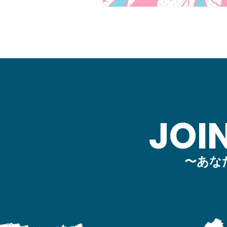
JOI
〜あな