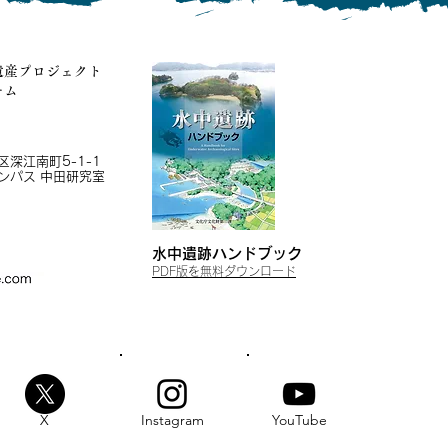
遺産プロジェクト
ーム
深江南町5-1-1
ンパス 中田研究室
水中遺跡ハンドブッ
ク
​PDF版を無
料ダウンロード
X
Instagram
YouTube