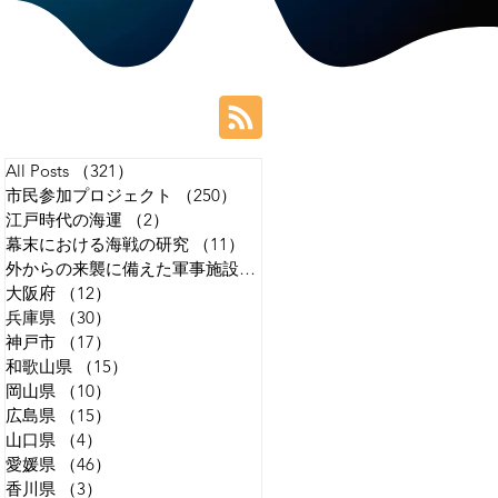
All Posts
（321）
321件の記事
市民参加プロジェクト
（250）
250件の記事
江戸時代の海運
（2）
2件の記事
幕末における海戦の研究
（11）
11件の記事
外からの来襲に備えた軍事施設の研究
（14）
14件の記事
大阪府
（12）
12件の記事
兵庫県
（30）
30件の記事
神戸市
（17）
17件の記事
和歌山県
（15）
15件の記事
岡山県
（10）
10件の記事
広島県
（15）
15件の記事
山口県
（4）
4件の記事
愛媛県
（46）
46件の記事
香川県
（3）
3件の記事