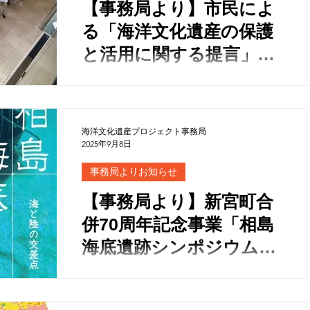
【事務局より】市民によ
る「海洋文化遺産の保護
と活用に関する提言」発
表！海洋文化遺産プロジ
ェクトシンポジウム開催
（アーカイブ）
海洋文化遺産プロジェクト事務局
2025年9月8日
事務局よりお知らせ
【事務局より】新宮町合
併70周年記念事業「相島
海底遺跡シンポジウム」
開催